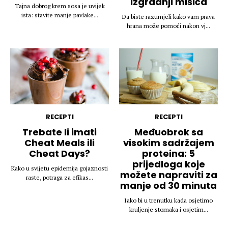
izgradnji mišića
Tajna dobrog krem sosa je uvijek
ista: stavite manje pavlake...
Da biste razumjeli kako vam prava
hrana može pomoći nakon vj...
RECEPTI
RECEPTI
Trebate li imati
Međuobrok sa
Cheat Meals ili
visokim sadržajem
Cheat Days?
proteina: 5
prijedloga koje
Kako u svijetu epidemija gojaznosti
možete napraviti za
raste, potraga za efikas...
manje od 30 minuta
Iako bi u trenutku kada osjetimo
kruljenje stomaka i osjetim...