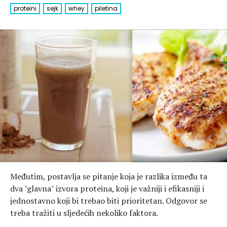
proteini
sejk
whey
piletina
Hedonizam
Njega nje
KALORIJE
Njega njega
Šminka
Tehnologija
Međutim, postavlja se pitanje koja je razlika između ta
dva "glavna" izvora proteina, koji je važniji i efikasniji i
jednostavno koji bi trebao biti prioritetan. Odgovor se
treba tražiti u sljedećih nekoliko faktora.