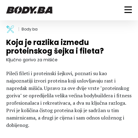
FITNESS
Body.ba
Koja je razlika između
Vježbanje
BODYBUILDING
proteinskog šejka i fileta?
Mršanje
Discipline
Trening i vježbe
Ključno gorivo za mišiće
ISHRANA
Indoor & Outdoor
Takmičarski bodybuilding
Pileći fileti i proteinski šejkovi, poznati su kao
Savjeti
Dijete
ZDRAVLJE
najpoznatiji izvori proteina koji uslovljavaju rast i
Ostalo
Nutricionizam
napredak mišića. Upravo za ove dvije vrste "proteinskog
Recepti
Um i tijelo
goriva" se opredijelila velika većina bodybuildera i fitness
LIFESTYLE
Suplementi
Povrede i bolesti
profesionalaca i rekreativaca, a dva su ključna razloga.
Prvi je količina čistog proteina koji je sadržan u tim
Tablica kalorija
Lifestyle
Bodybuilding
VODA
namirnicama, a drugi je cijena i sam odnos uloženog i
Trudnice
Fitness
dobijenog.
Ishrana
MAGAZIN
Zdravlje