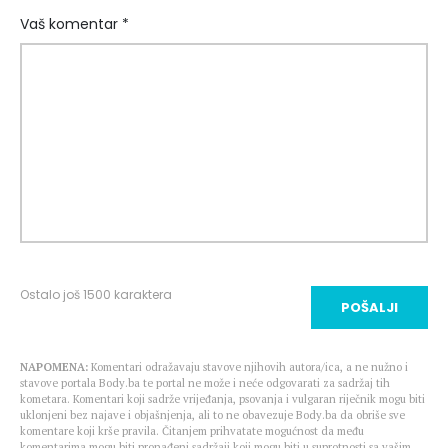
Vaš komentar *
Ostalo još
1500
karaktera
POŠALJI
NAPOMENA:
Komentari odražavaju stavove njihovih autora/ica, a ne nužno i
stavove portala Body.ba te portal ne može i neće odgovarati za sadržaj tih
kometara. Komentari koji sadrže vrijeđanja, psovanja i vulgaran riječnik mogu biti
uklonjeni bez najave i objašnjenja, ali to ne obavezuje Body.ba da obriše sve
komentare koji krše pravila. Čitanjem prihvatate mogućnost da među
komentarima mogu biti pronađeni sadržaji koji mogu biti u suprotnosti sa vašim