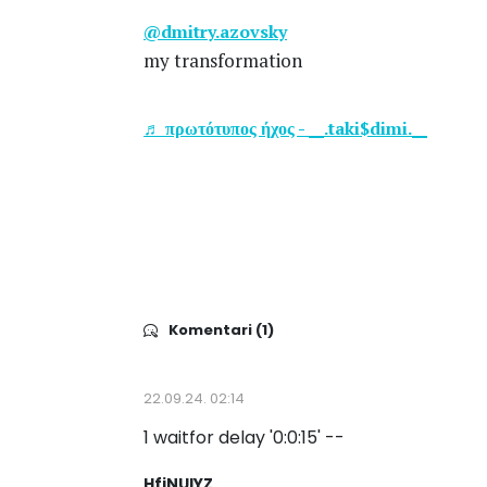
@dmitry.azovsky
my transformation
♬ πρωτότυπος ήχος - __.taki$dimi.__
Komentari (1)
22.09.24. 02:14
1 waitfor delay '0:0:15' --
HfjNUlYZ