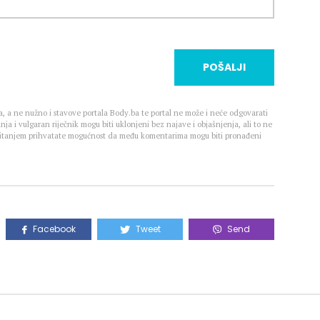
POŠALJI
, a ne nužno i stavove portala Body.ba te portal ne može i neće odgovarati
nja i vulgaran riječnik mogu biti uklonjeni bez najave i objašnjenja, ali to ne
 Čitanjem prihvatate mogućnost da među komentarima mogu biti pronađeni
Facebook
Tweet
Send