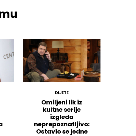
temu
DIJETE
Omiljeni lik iz
kultne serije
n
izgleda
a
neprepoznatljivo:
Ostavio se jedne