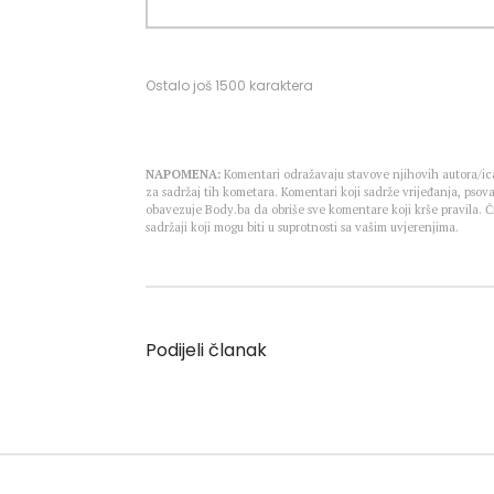
Ostalo još
1500
karaktera
NAPOMENA:
Komentari odražavaju stavove njihovih autora/ica
za sadržaj tih kometara. Komentari koji sadrže vrijeđanja, psova
obavezuje Body.ba da obriše sve komentare koji krše pravila.
sadržaji koji mogu biti u suprotnosti sa vašim uvjerenjima.
Podijeli članak