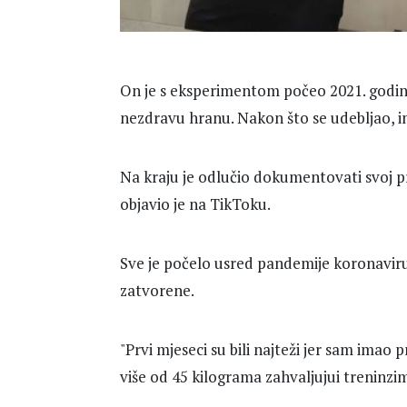
On je s eksperimentom počeo 2021. godine
nezdravu hranu. Nakon što se udebljao, im
Na kraju je odlučio dokumentovati svoj pr
objavio je na TikToku.
Sve je počelo usred pandemije koronaviru
zatvorene.
"Prvi mjeseci su bili najteži jer sam imao p
više od 45 kilograma zahvaljujui treninzima