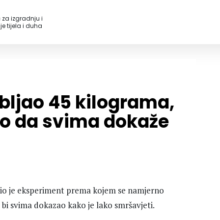
 za izgradnju i
e tijela i duha
ljao 45 kilograma,
mo da svima dokaže
vio je eksperiment prema kojem se namjerno
bi svima dokazao kako je lako smršavjeti.