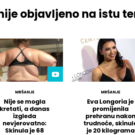
ije objavljeno na istu 
MRŠANJE
MRŠANJE
Nije se mogla
Eva Longoria je
kretati, a danas
promijenila
izgleda
prehranu nako
nevjerovatno:
trudnoće, skinul
Skinula je 68
je 20 kilograma