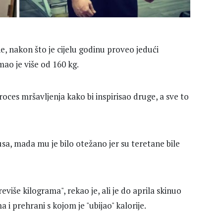
, nakon što je cijelu godinu proveo jedući
ao je više od 160 kg.
oces mršavljenja kako bi inspirisao druge, a sve to
sa, mada mu je bilo otežano jer su teretane bile
reviše kilograma", rekao je, ali je do aprila skinuo
 i prehrani s kojom je "ubijao" kalorije.