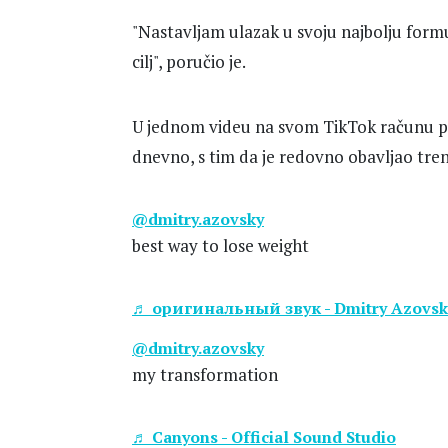
"Nastavljam ulazak u svoju najbolju formu.
cilj", poručio je.
U jednom videu na svom TikTok računu p
dnevno, s tim da je redovno obavljao tren
@dmitry.azovsky
best way to lose weight
♬ оригинальный звук - Dmitry Azovsk
@dmitry.azovsky
my transformation
♬ Canyons - Official Sound Studio