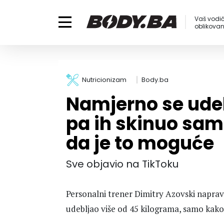
Vaš vodič
oblikovanj
Nutricionizam
Body.ba
Namjerno se udeb
pa ih skinuo sa
da je to moguće
Sve objavio na TikToku
Personalni trener Dimitry Azovski napra
udebljao više od 45 kilograma, samo kako 