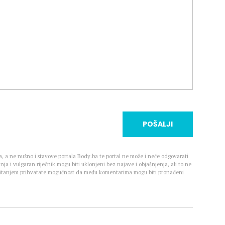
POŠALJI
, a ne nužno i stavove portala Body.ba te portal ne može i neće odgovarati
nja i vulgaran riječnik mogu biti uklonjeni bez najave i objašnjenja, ali to ne
 Čitanjem prihvatate mogućnost da među komentarima mogu biti pronađeni