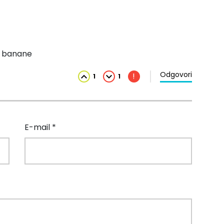
ze banane
Odgovori
!
1
1
E-mail *