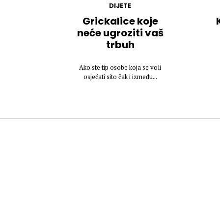
DIJETE
Grickalice koje
neće ugroziti vaš
trbuh
Ako ste tip osobe koja se voli
osjećati sito čak i između...