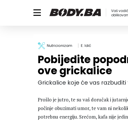
Vaš vodič
oblikovanj
Nutricionizam
E. Idić
Pobijedite popo
ove grickalice
Grickalice koje će vas razbudi
Prošlo je jutro, te su vaš doručak i jutar
počinje obuzimati umor, te vam ni nekoliko 
potrebnu energiju. Srećom, kafa nije jedi