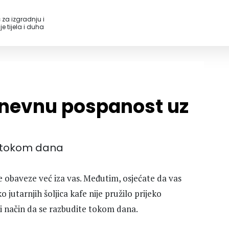
 za izgradnju i
e tijela i duha
dnevnu pospanost uz
ti tokom dana
nje obaveze već iza vas. Međutim, osjećate da vas
jutarnjih šoljica kafe nije pružilo prijeko
ni način da se razbudite tokom dana.