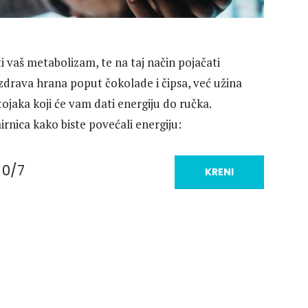
vaš metabolizam, te na taj način pojačati
ezdrava hrana poput čokolade i čipsa, već užina
stojaka koji će vam dati energiju do ručka.
rnica kako biste povećali energiju:
0/7
KRENI