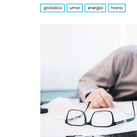
grickalice
umor
energija
hrana