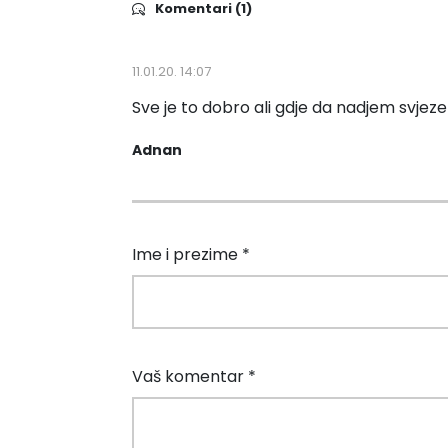
Komentari (1)
11.01.20. 14:07
Sve je to dobro ali gdje da nadjem svje
Adnan
Ime i prezime *
Vaš komentar *