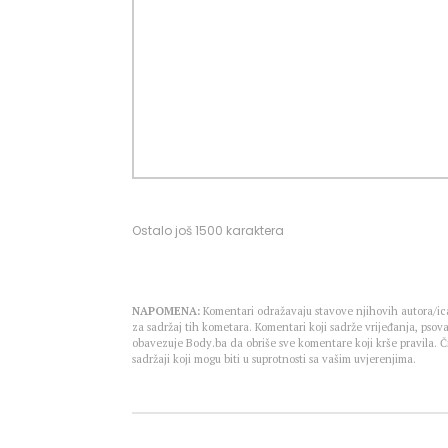
Ostalo još
1500
karaktera
NAPOMENA:
Komentari odražavaju stavove njihovih autora/ica
za sadržaj tih kometara. Komentari koji sadrže vrijeđanja, psova
obavezuje Body.ba da obriše sve komentare koji krše pravila.
sadržaji koji mogu biti u suprotnosti sa vašim uvjerenjima.