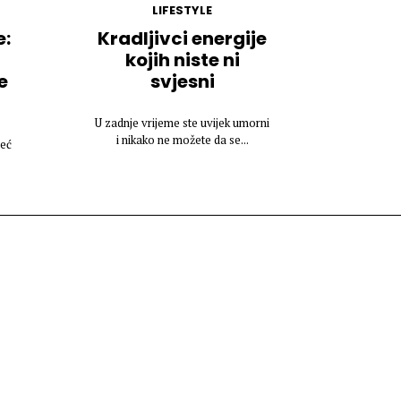
LIFESTYLE
e:
Kradljivci energije
kojih niste ni
e
svjesni
U zadnje vrijeme ste uvijek umorni
i nikako ne možete da se...
već