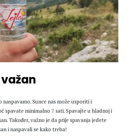
e važan
o naspavamo. Sunce nas može usporiti i
oć spavate minimalno 7 sati. Spavajte u hladnoj i
an. Također, važno je da prije spavanja jedete
an i naspavali se kako treba!