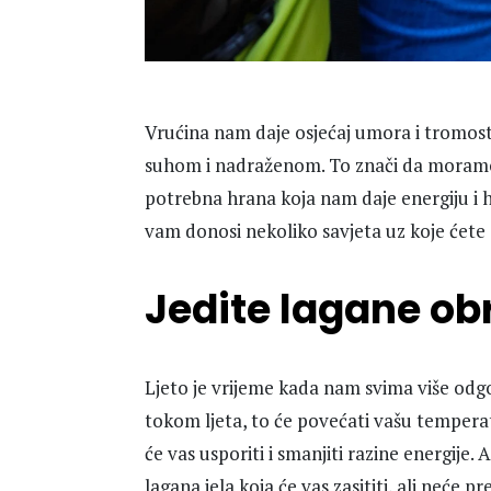
Vrućina nam daje osjećaj umora i tromosti,
suhom i nadraženom. To znači da moramo b
potrebna hrana koja nam daje energiju i h
vam donosi nekoliko savjeta uz koje ćete 
Jedite lagane ob
Ljeto je vrijeme kada nam svima više od
tokom ljeta, to će povećati vašu temperatu
će vas usporiti i smanjiti razine energije. 
lagana jela koja će vas zasititi, ali neće 