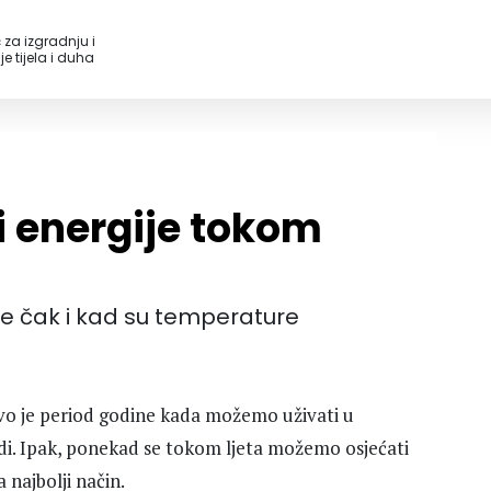
 za izgradnju i
e tijela i duha
i energije tokom
ije čak i kad su temperature
Ovo je period godine kada možemo uživati u
odi. Ipak, ponekad se tokom ljeta možemo osjećati
a najbolji način.