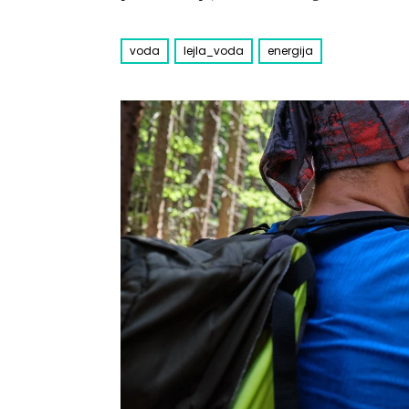
voda
lejla_voda
energija