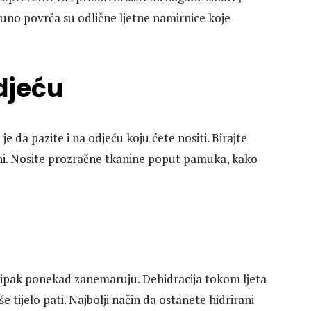
 puno povrća su odlične ljetne namirnice koje
odjeću
je da pazite i na odjeću koju ćete nositi. Birajte
đeni. Nosite prozračne tkanine poput pamuka, kako
 je ipak ponekad zanemaruju. Dehidracija tokom ljeta
e tijelo pati. Najbolji način da ostanete hidrirani