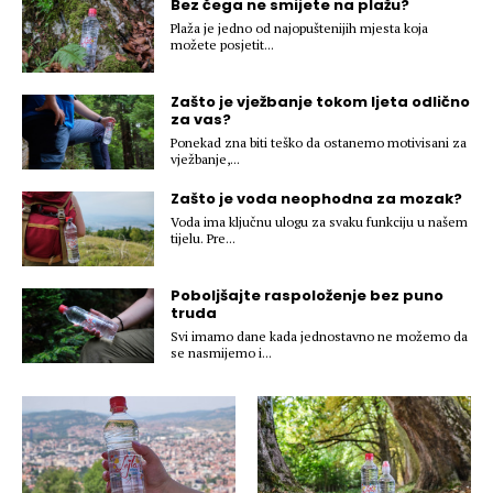
Bez čega ne smijete na plažu?
Hedonizam
Njega nje
Plaža je jedno od najopuštenijih mjesta koja
KALORIJE
možete posjetit...
Njega njega
Šminka
Zašto je vježbanje tokom ljeta odlično
Tehnologija
za vas?
Ponekad zna biti teško da ostanemo motivisani za
vježbanje,...
Zašto je voda neophodna za mozak?
Voda ima ključnu ulogu za svaku funkciju u našem
tijelu. Pre...
Poboljšajte raspoloženje bez puno
truda
Svi imamo dane kada jednostavno ne možemo da
se nasmijemo i...