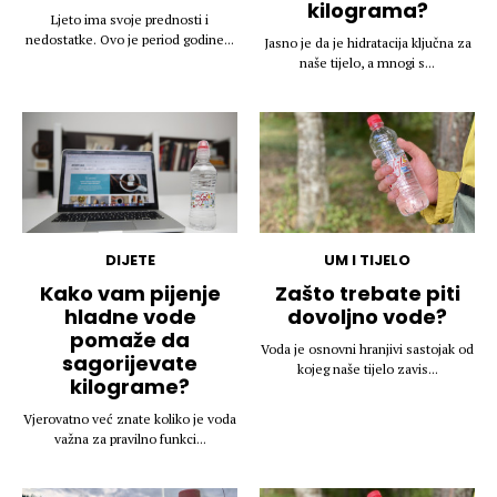
kilograma?
Ljeto ima svoje prednosti i
nedostatke. Ovo je period godine...
Jasno je da je hidratacija ključna za
naše tijelo, a mnogi s...
DIJETE
UM I TIJELO
Kako vam pijenje
Zašto trebate piti
hladne vode
dovoljno vode?
pomaže da
Voda je osnovni hranjivi sastojak od
sagorijevate
kojeg naše tijelo zavis...
kilograme?
Vjerovatno već znate koliko je voda
važna za pravilno funkci...