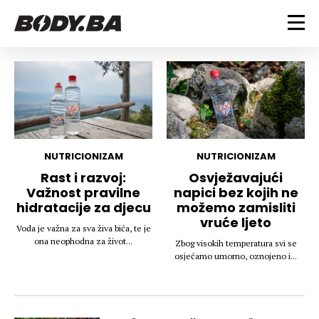
FITNESS
Vježbanje
BODYBUILDING
Mršanje
Discipline
Trening i vježbe
ISHRANA
Indoor & Outdoor
Takmičarski bodybuilding
NUTRICIONIZAM
NUTRICIONIZAM
Savjeti
Dijete
Rast i razvoj:
Osvježavajući
ZDRAVLJE
Važnost pravilne
napici bez kojih ne
Ostalo
Nutricionizam
hidratacije za djecu
možemo zamisliti
Recepti
Um i tijelo
vruće ljeto
LIFESTYLE
Voda je važna za sva živa bića, te je
Suplementi
Povrede i bolesti
ona neophodna za život...
Zbog visokih temperatura svi se
Tablica kalorija
Lifestyle
Bodybuilding
osjećamo umorno, oznojeno i...
VODA
Trudnice
Fitness
Ishrana
MAGAZIN
Zdravlje