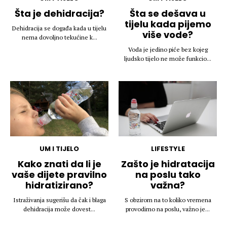
Šta je dehidracija?
Šta se dešava u
tijelu kada pijemo
Dehidracija se događa kada u tijelu
više vode?
nema dovoljno tekućine k...
Voda je jedino piće bez kojeg
ljudsko tijelo ne može funkcio...
UM I TIJELO
LIFESTYLE
Kako znati da li je
Zašto je hidratacija
vaše dijete pravilno
na poslu tako
hidratizirano?
važna?
Istraživanja sugerišu da čak i blaga
S obzirom na to koliko vremena
dehidracija može dovest...
provodimo na poslu, važno je...