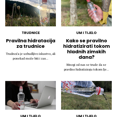
TRUDNICE
UM I TIJELO
Pravilna hidratacija
Kako se pravilno
za trudnice
hidratizirati tokom
hladnih zimskih
Trudnoća je uzbudljivo iskustvo, ali
dana?
ponekad može biti i zas...
Mnogi od nas se trude da se
pravilno hidratiziraju tokom lje...
UM I TIJELO
UM I TIJELO