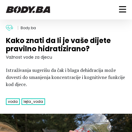
FITNESS
Body.ba
Kako znati da li je vaše dijete
Vježbanje
BODYBUILDING
pravilno hidratizirano?
Mršanje
Discipline
Trening i vježbe
Važnost vode za djecu
ISHRANA
Indoor & Outdoor
Takmičarski bodybuilding
Istraživanja sugerišu da čak i blaga dehidracija može
Savjeti
Dijete
ZDRAVLJE
dovesti do smanjenja koncentracije i kognitivne funkcije
Ostalo
Nutricionizam
kod djece.
Recepti
Um i tijelo
LIFESTYLE
Suplementi
Povrede i bolesti
voda
lejla_voda
Tablica kalorija
Lifestyle
Bodybuilding
VODA
Trudnice
Fitness
Ishrana
MAGAZIN
Zdravlje