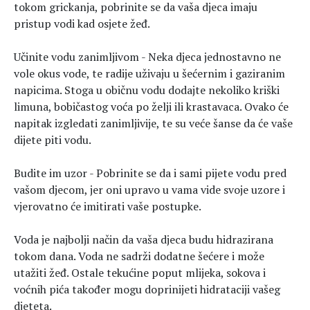
tokom grickanja, pobrinite se da vaša djeca imaju
pristup vodi kad osjete žeđ.
Učinite vodu zanimljivom - Neka djeca jednostavno ne
vole okus vode, te radije uživaju u šećernim i gaziranim
napicima. Stoga u običnu vodu dodajte nekoliko kriški
limuna, bobičastog voća po želji ili krastavaca. Ovako će
napitak izgledati zanimljivije, te su veće šanse da će vaše
dijete piti vodu.
Budite im uzor - Pobrinite se da i sami pijete vodu pred
vašom djecom, jer oni upravo u vama vide svoje uzore i
vjerovatno će imitirati vaše postupke.
Voda je najbolji način da vaša djeca budu hidrazirana
tokom dana. Voda ne sadrži dodatne šećere i može
utažiti žeđ. Ostale tekućine poput mlijeka, sokova i
voćnih pića također mogu doprinijeti hidrataciji vašeg
djeteta.