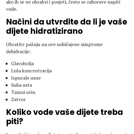
ako ih se ne ohrabri i posjeti, često se zaborave napiti
vode.
Načini da utvrdite da li je vaše
dijete hidratizirano
Obratite pažnju na ove uobičajene simptome
dehidracije:
Glavobolja
Loša koncentracija
Ispucale usne
Suha usta
Tamni urin
Zatvor
Koliko vode vaše dijete treba
piti?