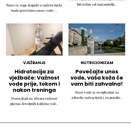
biti jedan od najzanimlji...
Puno se toga događa u našem tijelu
kada povećamo unos vode....
VJEŽBANJE
NUTRICIONIZAM
Hidratacija za
Povećajte unos
vježbače: Važnost
vode, vaša koža će
vode prije, tokom i
vam biti zahvalna!
nakon treninga
Unos vode je neophodan za
zdravlje našeg tijela i za praviln...
Dosta ljudi ne shvata važnost
pijenja dovoljnih količina vod...