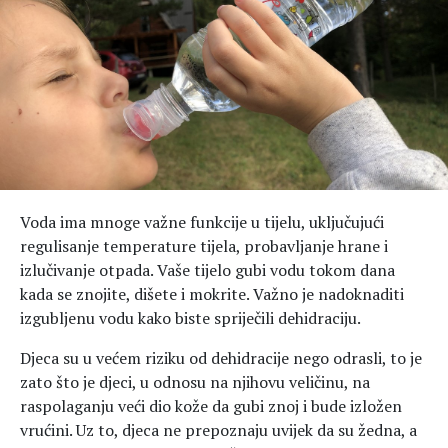
Hedonizam
Njega nje
KALORIJE
Njega njega
Šminka
Tehnologija
Voda ima mnoge važne funkcije u tijelu, uključujući
regulisanje temperature tijela, probavljanje hrane i
izlučivanje otpada. Vaše tijelo gubi vodu tokom dana
kada se znojite, dišete i mokrite. Važno je nadoknaditi
izgubljenu vodu kako biste spriječili dehidraciju.
Djeca su u većem riziku od dehidracije nego odrasli, to je
zato što je djeci, u odnosu na njihovu veličinu, na
raspolaganju veći dio kože da gubi znoj i bude izložen
vrućini. Uz to, djeca ne prepoznaju uvijek da su žedna, a