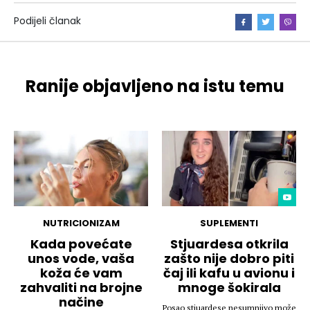
Podijeli članak
Ranije objavljeno na istu temu
NUTRICIONIZAM
SUPLEMENTI
Kada povećate
Stjuardesa otkrila
unos vode, vaša
zašto nije dobro piti
koža će vam
čaj ili kafu u avionu i
zahvaliti na brojne
mnoge šokirala
načine
Posao stjuardese nesumnjivo može