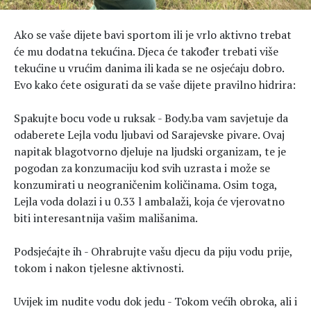
Ako se vaše dijete bavi sportom ili je vrlo aktivno trebat
će mu dodatna tekućina. Djeca će također trebati više
tekućine u vrućim danima ili kada se ne osjećaju dobro.
Evo kako ćete osigurati da se vaše dijete pravilno hidrira:
Spakujte bocu vode u ruksak - Body.ba vam savjetuje da
odaberete Lejla vodu ljubavi od Sarajevske pivare. Ovaj
napitak blagotvorno djeluje na ljudski organizam, te je
pogodan za konzumaciju kod svih uzrasta i može se
konzumirati u neograničenim količinama. Osim toga,
Lejla voda dolazi i u 0.33 l ambalaži, koja će vjerovatno
biti interesantnija vašim mališanima.
Podsjećajte ih - Ohrabrujte vašu djecu da piju vodu prije,
tokom i nakon tjelesne aktivnosti.
Uvijek im nudite vodu dok jedu - Tokom većih obroka, ali i