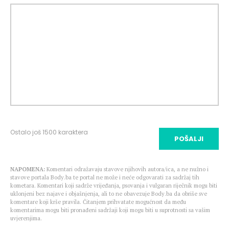
Ostalo još
1500
karaktera
POŠALJI
NAPOMENA:
Komentari odražavaju stavove njihovih autora/ica, a ne nužno i
stavove portala Body.ba te portal ne može i neće odgovarati za sadržaj tih
kometara. Komentari koji sadrže vrijeđanja, psovanja i vulgaran riječnik mogu biti
uklonjeni bez najave i objašnjenja, ali to ne obavezuje Body.ba da obriše sve
komentare koji krše pravila. Čitanjem prihvatate mogućnost da među
komentarima mogu biti pronađeni sadržaji koji mogu biti u suprotnosti sa vašim
uvjerenjima.