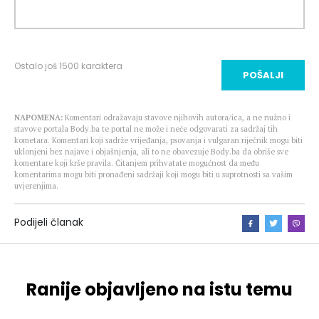
Ostalo još
1500
karaktera
POŠALJI
NAPOMENA:
Komentari odražavaju stavove njihovih autora/ica, a ne nužno i
stavove portala Body.ba te portal ne može i neće odgovarati za sadržaj tih
kometara. Komentari koji sadrže vrijeđanja, psovanja i vulgaran riječnik mogu biti
uklonjeni bez najave i objašnjenja, ali to ne obavezuje Body.ba da obriše sve
komentare koji krše pravila. Čitanjem prihvatate mogućnost da među
komentarima mogu biti pronađeni sadržaji koji mogu biti u suprotnosti sa vašim
uvjerenjima.
Podijeli članak
Ranije objavljeno na istu temu