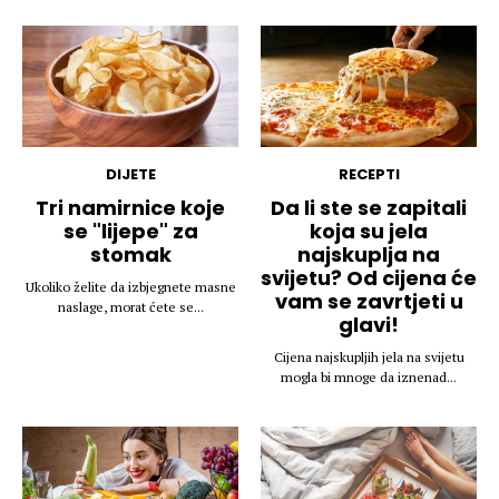
DIJETE
RECEPTI
Tri namirnice koje
Da li ste se zapitali
se "lijepe" za
koja su jela
stomak
najskuplja na
svijetu? Od cijena će
Ukoliko želite da izbjegnete masne
vam se zavrtjeti u
naslage, morat ćete se...
glavi!
Cijena najskupljih jela na svijetu
mogla bi mnoge da iznenad...