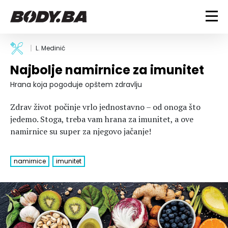
FITNESS
L. Medinić
Najbolje namirnice za imunitet
Vježbanje
BODYBUILDING
Mršanje
Hrana koja pogoduje opštem zdravlju
Discipline
Trening i vježbe
ISHRANA
Zdrav život počinje vrlo jednostavno – od onoga što
Indoor & Outdoor
Takmičarski bodybuilding
jedemo. Stoga, treba vam hrana za imunitet, a ove
Savjeti
Dijete
namirnice su super za njegovo jačanje!
ZDRAVLJE
Ostalo
Nutricionizam
Recepti
Um i tijelo
LIFESTYLE
namirnice
imunitet
Suplementi
Povrede i bolesti
Tablica kalorija
Lifestyle
Bodybuilding
VODA
Trudnice
Fitness
Ishrana
MAGAZIN
Zdravlje