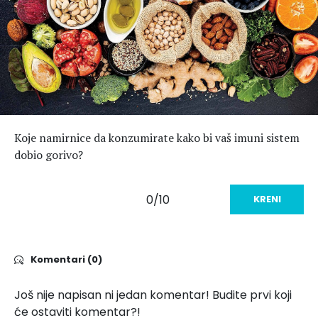
Hedonizam
Njega nje
KALORIJE
Njega njega
Šminka
Tehnologija
Koje namirnice da konzumirate kako bi vaš imuni sistem
dobio gorivo?
0/10
KRENI
Komentari (0)
Još nije napisan ni jedan komentar! Budite prvi koji
će ostaviti komentar?!