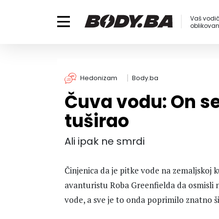
Vaš vodič
oblikovanj
Hedonizam
Body.ba
Čuva vodu: On se
tuširao
Ali ipak ne smrdi
Činjenica da je pitke vode na zemaljskoj ku
avanturistu Roba Greenfielda da osmisli 
vode, a sve je to onda poprimilo znatno š