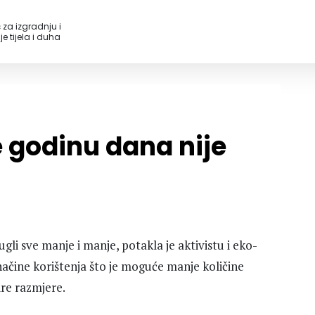
 za izgradnju i
e tijela i duha
 godinu dana nije
gli sve manje i manje, potakla je aktivistu i eko-
načine korištenja što je moguće manje količine
ire razmjere.