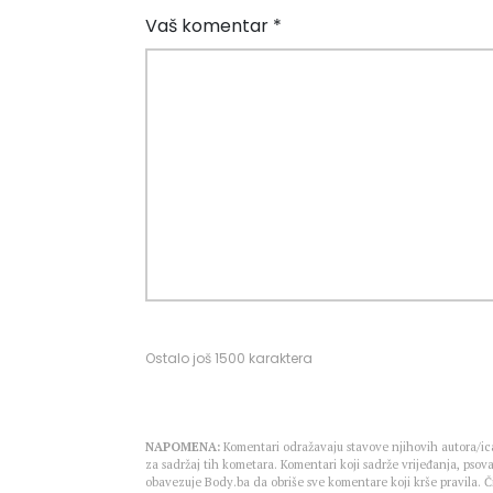
Vaš komentar *
Ostalo još
1500
karaktera
NAPOMENA:
Komentari odražavaju stavove njihovih autora/ica
za sadržaj tih kometara. Komentari koji sadrže vrijeđanja, psova
obavezuje Body.ba da obriše sve komentare koji krše pravila.