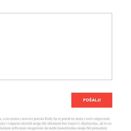
POŠALJI
, a ne nužno i stavove portala Body.ba te portal ne može i neće odgovarati
nja i vulgaran riječnik mogu biti uklonjeni bez najave i objašnjenja, ali to ne
 Čitanjem prihvatate mogućnost da među komentarima mogu biti pronađeni