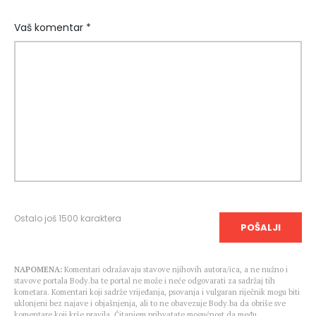
Vaš komentar *
Ostalo još
1500
karaktera
POŠALJI
NAPOMENA:
Komentari odražavaju stavove njihovih autora/ica, a ne nužno i
stavove portala Body.ba te portal ne može i neće odgovarati za sadržaj tih
kometara. Komentari koji sadrže vrijeđanja, psovanja i vulgaran riječnik mogu biti
uklonjeni bez najave i objašnjenja, ali to ne obavezuje Body.ba da obriše sve
komentare koji krše pravila. Čitanjem prihvatate mogućnost da među