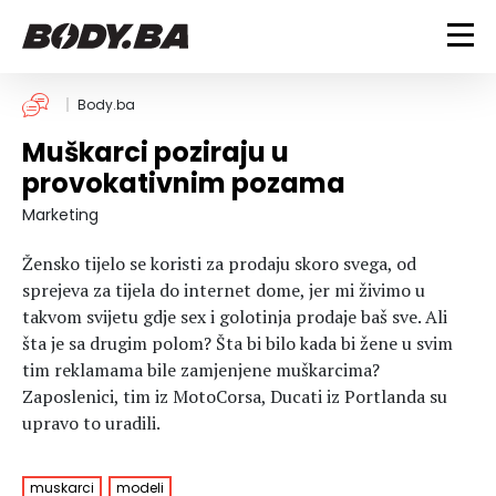
FITNESS
Body.ba
Muškarci poziraju u
Vježbanje
BODYBUILDING
provokativnim pozama
Mršanje
Discipline
Trening i vježbe
Marketing
ISHRANA
Indoor & Outdoor
Takmičarski bodybuilding
Žensko tijelo se koristi za prodaju skoro svega, od
Savjeti
Dijete
ZDRAVLJE
sprejeva za tijela do internet dome, jer mi živimo u
Ostalo
Nutricionizam
takvom svijetu gdje sex i golotinja prodaje baš sve. Ali
Recepti
Um i tijelo
šta je sa drugim polom? Šta bi bilo kada bi žene u svim
LIFESTYLE
Suplementi
Povrede i bolesti
tim reklamama bile zamjenjene muškarcima?
Zaposlenici, tim iz MotoCorsa, Ducati iz Portlanda su
Tablica kalorija
Lifestyle
Bodybuilding
VODA
upravo to uradili.
Trudnice
Fitness
Ishrana
MAGAZIN
Zdravlje
muskarci
modeli