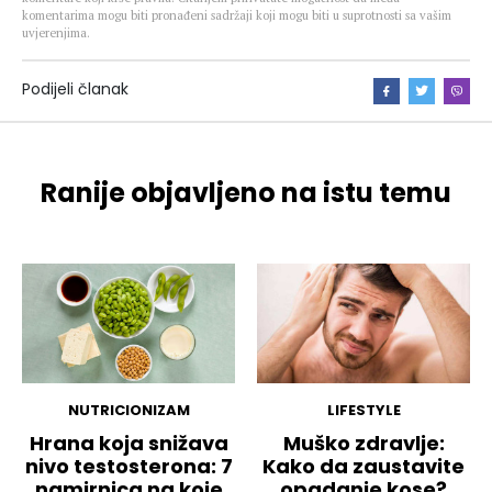
komentarima mogu biti pronađeni sadržaji koji mogu biti u suprotnosti sa vašim
uvjerenjima.
Podijeli članak
Ranije objavljeno na istu temu
NUTRICIONIZAM
LIFESTYLE
Hrana koja snižava
Muško zdravlje:
nivo testosterona: 7
Kako da zaustavite
namirnica na koje
opadanje kose?