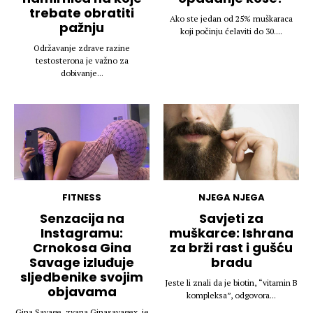
trebate obratiti
Ako ste jedan od 25% muškaraca
pažnju
koji počinju ćelaviti do 30....
Održavanje zdrave razine
testosterona je važno za
dobivanje...
FITNESS
NJEGA NJEGA
Senzacija na
Savjeti za
Instagramu:
muškarce: Ishrana
Crnokosa Gina
za brži rast i gušću
Savage izluđuje
bradu
sljedbenike svojim
Jeste li znali da je biotin, “vitamin B
objavama
kompleksa”, odgovora...
Gina Savage, zvana Ginasavagex, je