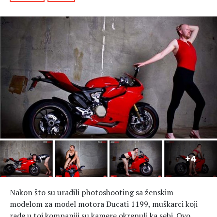
Hedonizam
Njega nje
KALORIJE
Njega njega
Šminka
Tehnologija
Nakon što su uradili photoshooting sa ženskim
modelom za model motora Ducati 1199, muškarci koji
rade u toj kompaniji su kamere okrenuli ka sebi. Ovo