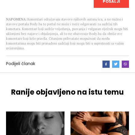
POŠALJI
NAPOMENA:
Komentari odražavaju stavove njihovih autora/ica, a ne nužno i
stavove portala Body.ba te portal ne može i neće odgovarati za sadržaj tih
kometara. Komentari koji sadrže vrijeđanja, psovanja i vulgaran riječnik mogu biti
uklonjeni bez najave i objašnjenja, ali to ne obavezuje Body.ba da obriše sve
komentare koji krše pravila. Čitanjem prihvatate mogućnost da među
komentarima mogu biti pronađeni sadržaji koji mogu biti u suprotnosti sa vašim
uvjerenjima.
Podijeli članak
Ranije objavljeno na istu temu