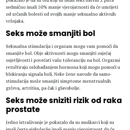
pokazalo je da su oni koji su imali seks barem 2 puta
sedmično imali 50% manje vjerojatnosti da će umrijeti
od srčanih bolesti od svojih manje seksualno aktivnih
vršnjaka.
Seks može smanjiti bol
Seksualna stimulacija i orgazam mogu vam pomoći da
smanjite bol. Obje aktivnosti mogu smanjiti osjećaj
osjetljivosti i povećati vašu toleranciju na bol. Orgazmi
rezultiraju oslobađanjem hormona koji mogu pomoći u
blokiranju signala boli. Neke žene navode da samo-
stimulacija može smanjiti simptome menstrualnih
grčeva, artritisa, pa čak i glavobolje.
Seks može sniziti rizik od raka
prostate
Jedno istraživanje je pokazalo da su muškarci koji su
imali česte ejakulacije imali manju vjerojatnost da će