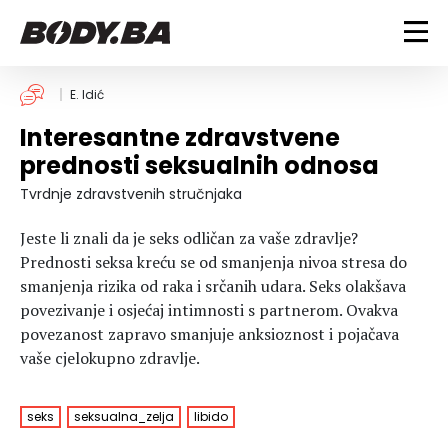
FITNESS
E. Idić
Interesantne zdravstvene
Vježbanje
BODYBUILDING
prednosti seksualnih odnosa
Mršanje
Discipline
Trening i vježbe
Tvrdnje zdravstvenih stručnjaka
ISHRANA
Indoor & Outdoor
Takmičarski bodybuilding
Jeste li znali da je seks odličan za vaše zdravlje?
Savjeti
Dijete
ZDRAVLJE
Prednosti seksa kreću se od smanjenja nivoa stresa do
Ostalo
Nutricionizam
smanjenja rizika od raka i srčanih udara. Seks olakšava
Recepti
Um i tijelo
povezivanje i osjećaj intimnosti s partnerom. Ovakva
LIFESTYLE
Suplementi
Povrede i bolesti
povezanost zapravo smanjuje anksioznost i pojačava
vaše cjelokupno zdravlje.
Tablica kalorija
Lifestyle
Bodybuilding
VODA
Trudnice
Fitness
Ishrana
seks
seksualna_zelja
libido
MAGAZIN
Zdravlje