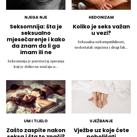
NJEGA NJE
HEDONIZAM
Seksomnija: šta je
Koliko je seks važan
seksualno
u vezi?
mjesečarenje i kako
Seksualna nekompatibilnost,
da znam da li ga
nedostatak orgazma i drugi fak...
imam ili ne
Seksomnija je poremećaj spavanja
koji je dobio na značaju u...
UM I TIJELO
VJEŽBANJE
Zašto zaspite nakon
Vježbe uz koje ćete
seksa i šta to znači?
poboljšati