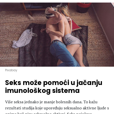
Hedonizam
Njega nje
KALORIJE
Njega njega
Šminka
Tehnologija
Pixabay
Seks može pomoći u jačanju
imunološkog sistema
Više seksa jednako je manje bolesnih dana. To kažu
rezultati studija koje upoređuju seksualno aktivne ljude s