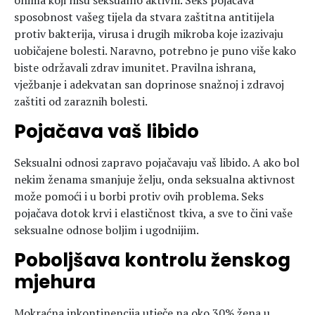
onima koji nisu seksualno aktivni. Seks pojačava
sposobnost vašeg tijela da stvara zaštitna antitijela
protiv bakterija, virusa i drugih mikroba koje izazivaju
uobičajene bolesti. Naravno, potrebno je puno više kako
biste održavali zdrav imunitet. Pravilna ishrana,
vježbanje i adekvatan san doprinose snažnoj i zdravoj
zaštiti od zaraznih bolesti.
Pojačava vaš libido
Seksualni odnosi zapravo pojačavaju vaš libido. A ako bol
nekim ženama smanjuje želju, onda seksualna aktivnost
može pomoći i u borbi protiv ovih problema. Seks
pojačava dotok krvi i elastičnost tkiva, a sve to čini vaše
seksualne odnose boljim i ugodnijim.
Poboljšava kontrolu ženskog
mjehura
Mokraćna inkontinencija utječe na oko 30% žena u