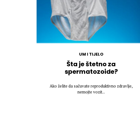
UM I TIJELO
Šta je štetno za
spermatozoide?
Ako želite da sačuvate reproduktivno zdravlje,
nemojte vozit...