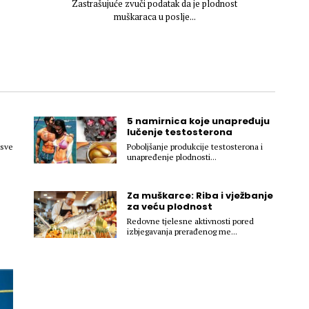
Zastrašujuće zvuči podatak da je plodnost
muškaraca u poslje...
5 namirnica koje unapređuju
lučenje testosterona
 sve
Poboljšanje produkcije testosterona i
unapređenje plodnosti...
Za muškarce: Riba i vježbanje
za veću plodnost
Redovne tjelesne aktivnosti pored
izbjegavanja prerađenog me...