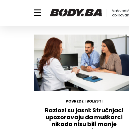
Vaš vodič
oblikovanj
POVREDE I BOLESTI
Razlozi su jasni: Stručnjaci
upozoravaju da muškarci
nikada nisu bili manje