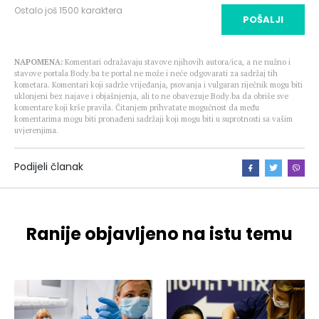
Ostalo još
1500
karaktera
POŠALJI
NAPOMENA:
Komentari odražavaju stavove njihovih autora/ica, a ne nužno i
stavove portala Body.ba te portal ne može i neće odgovarati za sadržaj tih
kometara. Komentari koji sadrže vrijeđanja, psovanja i vulgaran riječnik mogu biti
uklonjeni bez najave i objašnjenja, ali to ne obavezuje Body.ba da obriše sve
komentare koji krše pravila. Čitanjem prihvatate mogućnost da među
komentarima mogu biti pronađeni sadržaji koji mogu biti u suprotnosti sa vašim
uvjerenjima.
Podijeli članak
Ranije objavljeno na istu temu