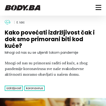
FITNESS
E. Idić
Kako povećati izdržljivost čak i
Vježbanje
BODYBUILDING
dok smo primorani biti kod
Mršanje
kuće?
Discipline
Trening i vježbe
ISHRANA
Indoor & Outdoor
Takmičarski bodybuilding
Mnogi od nas su se ulijenili tokom pandemije
Savjeti
Dijete
ZDRAVLJE
Mnogi od nas su primorani raditi od kuće, a zbog
Ostalo
Nutricionizam
pandemije koronavirusa sve naše svakodnevne
Recepti
Um i tijelo
aktivnosti moramo obavljati u našem domu.
LIFESTYLE
Suplementi
Povrede i bolesti
Tablica kalorija
Lifestyle
Bodybuilding
VODA
izdrzljivost
koronavirus
Trudnice
Fitness
Ishrana
MAGAZIN
Zdravlje