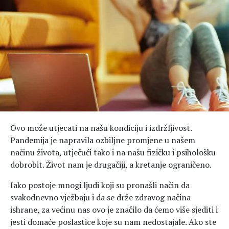
Hedonizam
Njega nje
KALORIJE
Njega njega
Šminka
Tehnologija
Ovo može utjecati na našu kondiciju i izdržljivost.
Pandemija je napravila ozbiljne promjene u našem
načinu života, utječući tako i na našu fizičku i psihološku
dobrobit. Život nam je drugačiji, a kretanje ograničeno.
Iako postoje mnogi ljudi koji su pronašli način da
svakodnevno vježbaju i da se drže zdravog načina
ishrane, za većinu nas ovo je značilo da ćemo više sjediti i
jesti domaće poslastice koje su nam nedostajale. Ako ste