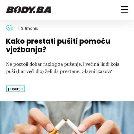
FITNESS
S. Imanić
Kako prestati pušiti pomoću
Vježbanje
BODYBUILDING
vježbanja?
Mršanje
Discipline
Trening i vježbe
ISHRANA
Ne postoji dobar razlog za pušenje, i većina ljudi koja
Indoor & Outdoor
Takmičarski bodybuilding
puši (bar veći dio) želi da prestane. Glavni izazov?
Savjeti
Dijete
ZDRAVLJE
Ostalo
Nutricionizam
pusenje
Recepti
Um i tijelo
LIFESTYLE
Suplementi
Povrede i bolesti
Tablica kalorija
Lifestyle
Bodybuilding
VODA
Trudnice
Fitness
Ishrana
MAGAZIN
Zdravlje