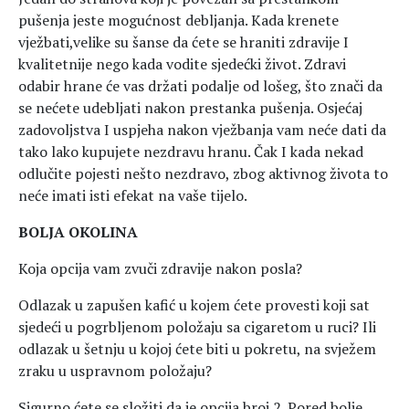
pušenja jeste mogućnost debljanja. Kada krenete
vježbati,velike su šanse da ćete se hraniti zdravije I
kvalitetnije nego kada vodite sjedećki život. Zdravi
odabir hrane će vas držati podalje od lošeg, što znači da
se nećete udebljati nakon prestanka pušenja. Osjećaj
zadovoljstva I uspjeha nakon vježbanja vam neće dati da
tako lako kupujete nezdravu hranu. Čak I kada nekad
odlučite pojesti nešto nezdravo, zbog aktivnog života to
neće imati isti efekat na vaše tijelo.
BOLJA OKOLINA
Koja opcija vam zvuči zdravije nakon posla?
Odlazak u zapušen kafić u kojem ćete provesti koji sat
sjedeći u pogrbljenom položaju sa cigaretom u ruci? Ili
odlazak u šetnju u kojoj ćete biti u pokretu, na svježem
zraku u uspravnom položaju?
Sigurno ćete se složiti da je opcija broj 2. Pored bolje