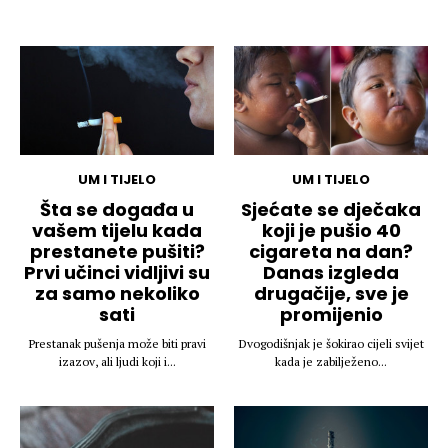
UM I TIJELO
UM I TIJELO
Šta se događa u
Sjećate se dječaka
vašem tijelu kada
koji je pušio 40
prestanete pušiti?
cigareta na dan?
Prvi učinci vidljivi su
Danas izgleda
za samo nekoliko
drugačije, sve je
sati
promijenio
Prestanak pušenja može biti pravi
Dvogodišnjak je šokirao cijeli svijet
izazov, ali ljudi koji i...
kada je zabilježeno...