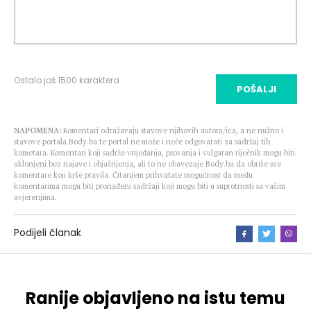
Ostalo još
1500
karaktera
POŠALJI
NAPOMENA:
Komentari odražavaju stavove njihovih autora/ica, a ne nužno i
stavove portala Body.ba te portal ne može i neće odgovarati za sadržaj tih
kometara. Komentari koji sadrže vrijeđanja, psovanja i vulgaran riječnik mogu biti
uklonjeni bez najave i objašnjenja, ali to ne obavezuje Body.ba da obriše sve
komentare koji krše pravila. Čitanjem prihvatate mogućnost da među
komentarima mogu biti pronađeni sadržaji koji mogu biti u suprotnosti sa vašim
uvjerenjima.
Podijeli članak
Ranije objavljeno na istu temu