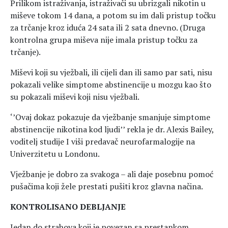
Prilikom istraživanja, istraživači su ubrizgali nikotin u
miševe tokom 14 dana, a potom su im dali pristup točku
za trčanje kroz iduća 24 sata ili 2 sata dnevno. (Druga
kontrolna grupa miševa nije imala pristup točku za
trčanje).
Miševi koji su vježbali, ili cijeli dan ili samo par sati, nisu
pokazali velike simptome abstinencije u mozgu kao što
su pokazali miševi koji nisu vježbali.
‘’Ovaj dokaz pokazuje da vježbanje smanjuje simptome
abstinencije nikotina kod ljudi’’ rekla je dr. Alexis Bailey,
voditelj studije I viši predavač neurofarmalogije na
Univerzitetu u Londonu.
Vježbanje je dobro za svakoga – ali daje posebnu pomoć
pušačima koji žele prestati pušiti kroz glavna načina.
KONTROLISANO DEBLJANJE
Jedan do strahova koji je povezan sa prestankom