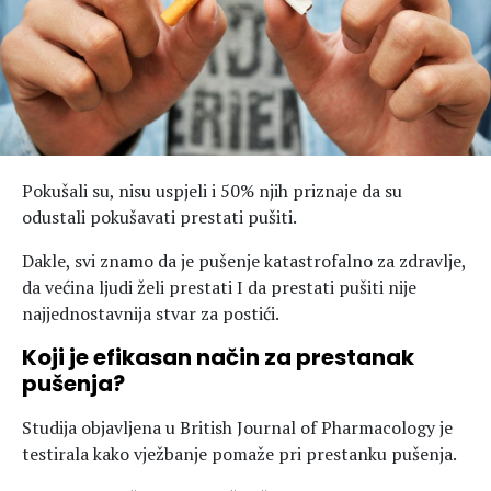
Hedonizam
Njega nje
KALORIJE
Njega njega
Šminka
Tehnologija
Pokušali su, nisu uspjeli i 50% njih priznaje da su
odustali pokušavati prestati pušiti.
Dakle, svi znamo da je pušenje katastrofalno za zdravlje,
da većina ljudi želi prestati I da prestati pušiti nije
najjednostavnija stvar za postići.
Koji je efikasan način za prestanak
pušenja?
Studija objavljena u British Journal of Pharmacology je
testirala kako vježbanje pomaže pri prestanku pušenja.