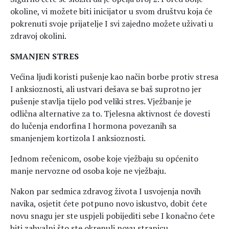
okoline, vi možete biti inicijator u svom društvu koja će
pokrenuti svoje prijatelje I svi zajedno možete uživati u
zdravoj okolini.
SMANJEN STRES
Većina ljudi koristi pušenje kao način borbe protiv stresa
I anksioznosti, ali ustvari dešava se baš suprotno jer
pušenje stavlja tijelo pod veliki stres. Vježbanje je
odlična alternative za to. Tjelesna aktivnost će dovesti
do lučenja endorfina I hormona povezanih sa
smanjenjem kortizola I anksioznosti.
Jednom rečenicom, osobe koje vježbaju su općenito
manje nervozne od osoba koje ne vježbaju.
Nakon par sedmica zdravog života I usvojenja novih
navika, osjetit ćete potpuno novo iskustvo, dobit ćete
novu snagu jer ste uspjeli pobijediti sebe I konačno ćete
biti zahvalni što ste okrenuli novu stranicu.