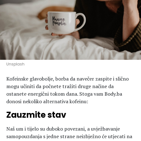
Hedonizam
Njega nje
KALORIJE
Njega njega
Šminka
Tehnologija
Unsplash
Kofeinske glavobolje, borba da navečer zaspite i slično
mogu učiniti da počnete tražiti druge načine da
ostanete energični tokom dana. Stoga vam Body.ba
donosi nekoliko alternativa kofeinu:
Zauzmite stav
Naš um i tijelo su duboko povezani, a uvježbavanje
samopouzdanja s jedne strane neizbježno će utjecati na