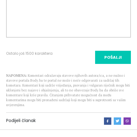
Ostalo još
1500
karaktera
POŠALJI
NAPOMENA:
Komentari odražavaju stavove njihovih autora/ica, a ne nužno i
stavove portala Body.ba te portal ne može i neće odgovarati za sadržaj tih
kometara. Komentari koji sadrže vrijeđanja, psovanja i vulgaran riječnik mogu biti
uklonjeni bez najave i objašnjenja, ali to ne obavezuje Body.ba da obriše sve
komentare koji krše pravila. Čitanjem prihvatate mogućnost da među
komentarima mogu biti pronađeni sadržaji koji mogu biti u suprotnosti sa vašim
uvjerenjima.
Podijeli članak