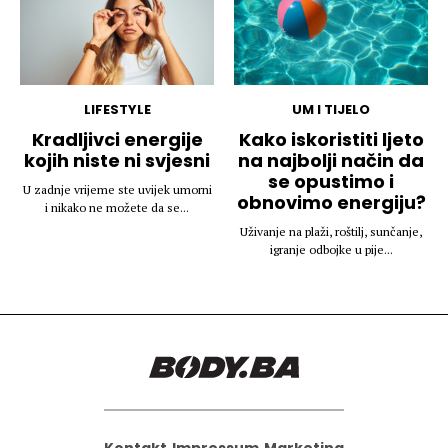
LIFESTYLE
UM I TIJELO
Kradljivci energije
Kako iskoristiti ljeto
kojih niste ni svjesni
na najbolji način da
se opustimo i
U zadnje vrijeme ste uvijek umorni
obnovimo energiju?
i nikako ne možete da se...
Uživanje na plaži, roštilj, sunčanje,
igranje odbojke u pije...
Kontakt
Impressum
Marketing