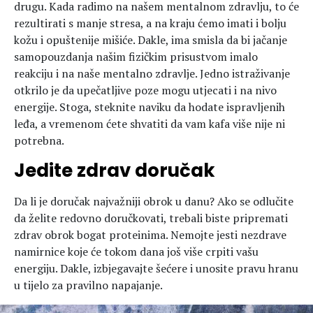
drugu. Kada radimo na našem mentalnom zdravlju, to će
rezultirati s manje stresa, a na kraju ćemo imati i bolju
kožu i opuštenije mišiće. Dakle, ima smisla da bi jačanje
samopouzdanja našim fizičkim prisustvom imalo
reakciju i na naše mentalno zdravlje. Jedno istraživanje
otkrilo je da upečatljive poze mogu utjecati i na nivo
energije. Stoga, steknite naviku da hodate ispravljenih
leđa, a vremenom ćete shvatiti da vam kafa više nije ni
potrebna.
Jedite zdrav doručak
Da li je doručak najvažniji obrok u danu? Ako se odlučite
da želite redovno doručkovati, trebali biste pripremati
zdrav obrok bogat proteinima. Nemojte jesti nezdrave
namirnice koje će tokom dana još više crpiti vašu
energiju. Dakle, izbjegavajte šećere i unosite pravu hranu
u tijelo za pravilno napajanje.