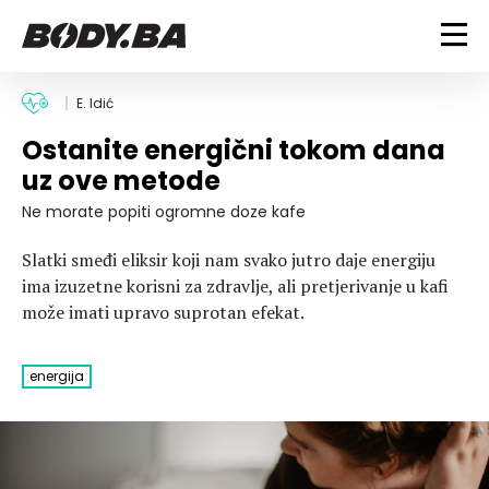
FITNESS
E. Idić
Ostanite energični tokom dana
Vježbanje
BODYBUILDING
uz ove metode
Mršanje
Discipline
Trening i vježbe
Ne morate popiti ogromne doze kafe
ISHRANA
Indoor & Outdoor
Takmičarski bodybuilding
Slatki smeđi eliksir koji nam svako jutro daje energiju
Savjeti
Dijete
ZDRAVLJE
ima izuzetne korisni za zdravlje, ali pretjerivanje u kafi
Ostalo
Nutricionizam
može imati upravo suprotan efekat.
Recepti
Um i tijelo
LIFESTYLE
Suplementi
Povrede i bolesti
energija
Tablica kalorija
Lifestyle
Bodybuilding
VODA
Trudnice
Fitness
Ishrana
MAGAZIN
Zdravlje