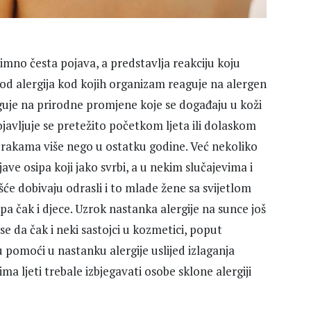
nimno česta pojava, a predstavlja reakciju koju
 od alergija kod kojih organizam reaguje na alergen
eaguje na prirodne promjene koje se događaju u koži
ojavljuje se pretežito početkom ljeta ili dolaskom
rakama više nego u ostatku godine. Već nekoliko
ve osipa koji jako svrbi, a u nekim slučajevima i
šće dobivaju odrasli i to mlade žene sa svijetlom
 pa čak i djece. Uzrok nastanka alergije na sunce još
se da čak i neki sastojci u kozmetici, poput
omoći u nastanku alergije uslijed izlaganja
ma ljeti trebale izbjegavati osobe sklone alergiji