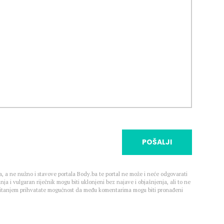
POŠALJI
, a ne nužno i stavove portala Body.ba te portal ne može i neće odgovarati
nja i vulgaran riječnik mogu biti uklonjeni bez najave i objašnjenja, ali to ne
 Čitanjem prihvatate mogućnost da među komentarima mogu biti pronađeni