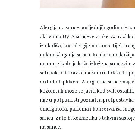
Alergija na sunce posljednjih godina je iz
aktiviraju UV-A sunčeve zrake. Za razliku
iz okoliša, kod alergije na sunce tijelo r
nakon izlaganja suncu. Reakcija na koži p
na more kada je koža izložena sunčevim z
sati nakon boravka na suncu dolazi do poja
do bolnih plikova. Alergiju na sunce najče
kožom, ali može se javiti kod svih ostalih,
nije u potpunosti poznat, a pretpostavlja 
emulgatora, parfema i konzervansa mogu p
suncu. Zato bi kozmetiku s takvim sastojci
na sunce.