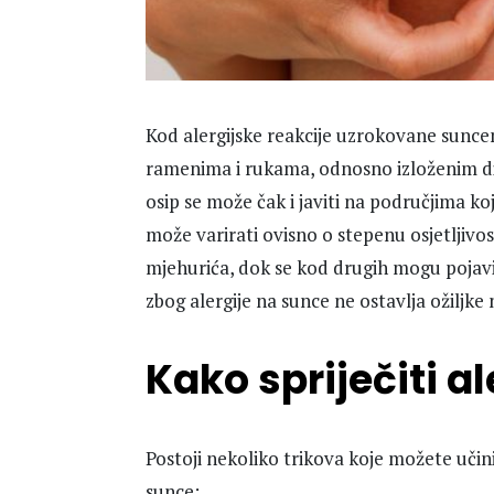
Kod alergijske reakcije uzrokovane suncem 
ramenima i rukama, odnosno izloženim dije
osip se može čak i javiti na područjima k
može varirati ovisno o stepenu osjetljivos
mjehurića, dok se kod drugih mogu pojavit
zbog alergije na sunce ne ostavlja ožiljke 
Kako spriječiti a
Postoji nekoliko trikova koje možete učinit
sunce: