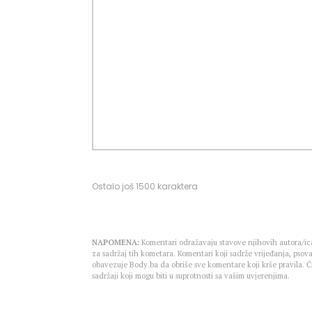
Ostalo još
1500
karaktera
NAPOMENA:
Komentari odražavaju stavove njihovih autora/ica
za sadržaj tih kometara. Komentari koji sadrže vrijeđanja, psova
obavezuje Body.ba da obriše sve komentare koji krše pravila.
sadržaji koji mogu biti u suprotnosti sa vašim uvjerenjima.