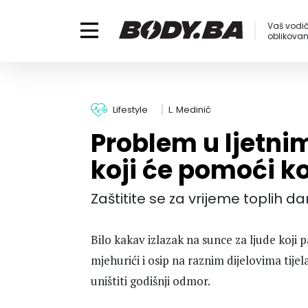
Vaš vodič
oblikovanj
Lifestyle
L. Medinić
Problem u ljetni
koji će pomoći k
Zaštitite se za vrijeme toplih d
Bilo kakav izlazak na sunce za ljude koji 
mjehurići i osip na raznim dijelovima tij
uništiti godišnji odmor.