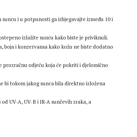
 suncu i u potpunosti ga izbjegavajte između 10 i
stepeno izlažite suncu kako biste je priviknuli.
ma, boja i konzervansa kako kožu ne biste dodatno
e prozračnu odjeću koja će pokriti i djelomično
ne bi tokom jakog sunca bila direktno izložena
iti od UV-A, UV-B i IR-A sunčevih zraka, a