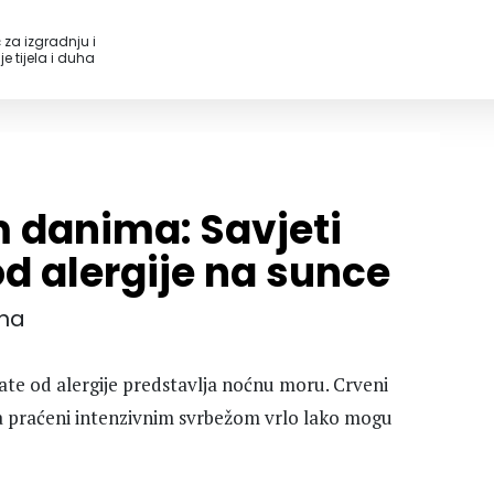
 za izgradnju i
e tijela i duha
m danima: Savjeti
od alergije na sunce
ana
pate od alergije predstavlja noćnu moru. Crveni
ela praćeni intenzivnim svrbežom vrlo lako mogu