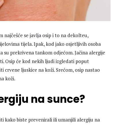
najčešće se javlja osip i to na dekolteu,
lovima tijela. Ipak, kod jako osjetljivih osoba
oja su prekrivena tankom odjećom. Jačina alergije
ti. Osip će kod nekih ljudi izgledati poput
i crvene ljuskice na koži. Srećom, osip nastao
na koži.
lergiju na sunce?
i kako biste prevenirali ili umanjili alergiju na