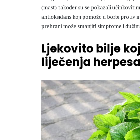
(mast) također su se pokazali učinkovitim.
antioksidans koji pomože u borbi protiv in
prehrani može smanjiti simptome i dužin
Ljekovito bilje k
liječenja herpes