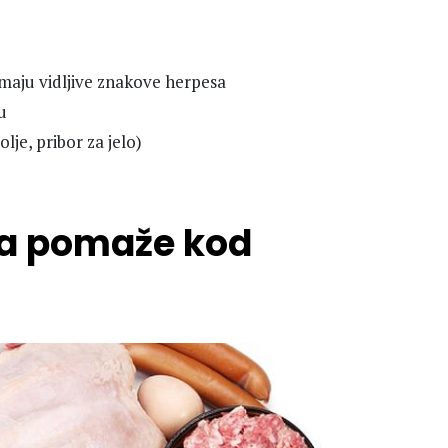
imaju vidljive znakove herpesa
u
olje, pribor za jelo)
na pomaže kod