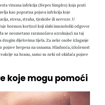
česta virusna infekcija (Hepes Simplex) koja prati
avlja kao popratna pojava infekcija koje
ija, stresa, straha, tjeskobe ili nervoze. U
čuje hormon kortizol koji slabi imunološki odgovor
 da se neometano razmnožava uzrokujući na taj
a drugim dijelovima tijela. Za neke osobe izlaganje
do pojave herpesa na usnama. Hladnoća, izloženost
e reakcije na hranu, samo su neki od okidača pojave
re koje mogu pomoći