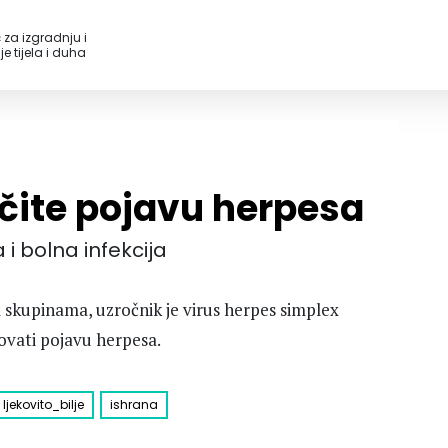
 za izgradnju i
e tijela i duha
ečite pojavu herpesa
i bolna infekcija
kupinama, uzročnik je virus herpes simplex
tovati pojavu herpesa.
ljekovito_bilje
ishrana