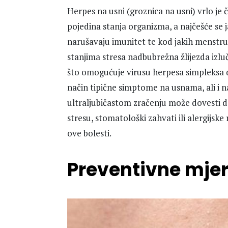
Herpes na usni (groznica na usni) vrlo je 
pojedina stanja organizma, a najčešće se j
narušavaju imunitet te kod jakih menstruac
stanjima stresa nadbubrežna žlijezda izlu
što omogućuje virusu herpesa simpleksa
način tipične simptome na usnama, ali i n
ultraljubičastom zračenju može dovesti 
stresu, stomatološki zahvati ili alergijsk
ove bolesti.
Preventivne mje