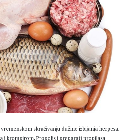
vremenskom skraćivanju dužine izbijanja herpesa.
a i krompirom. Propolis i preparati propilasa