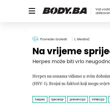
Vaš vodič
oblikovanj
Povrede i bolesti
L. Medinić
Na vrijeme sprij
Herpes može biti vrlo neugodna 
Herpes na usnama viđamo u svim dobnim s
(HSV-1). Brojni su faktori koji mogu uvje
herpes
lijecenje
prevencija
infekcija