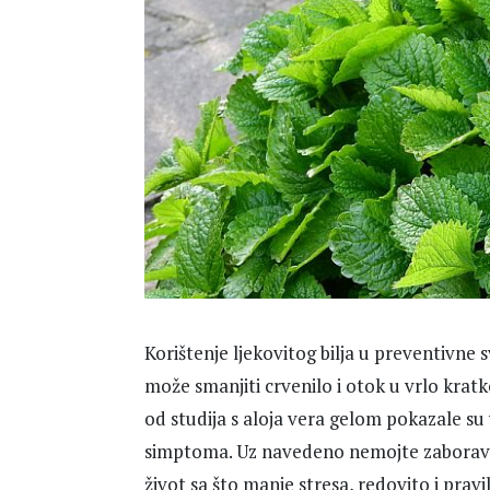
Korištenje ljekovitog bilja u preventivne
može smanjiti crvenilo i otok u vrlo krat
od studija s aloja vera gelom pokazale su
simptoma. Uz navedeno nemojte zaboraviti
život sa što manje stresa, redovito i prav