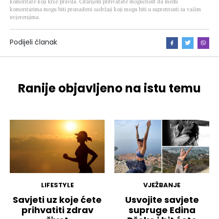
komentare koji krše pravila. Čitanjem prihvatate mogućnost da među
komentarima mogu biti pronađeni sadržaji koji mogu biti u suprotnosti sa vašim
uvjerenjima.
Podijeli članak
Ranije objavljeno na istu temu
LIFESTYLE
VJEŽBANJE
Savjeti uz koje ćete
Usvojite savjete
prihvatiti zdrav
supruge Edina