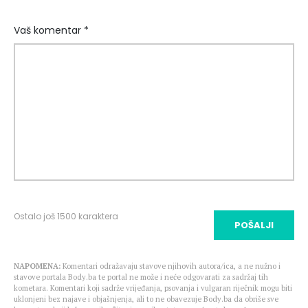
Vaš komentar *
Ostalo još
1500
karaktera
POŠALJI
NAPOMENA:
Komentari odražavaju stavove njihovih autora/ica, a ne nužno i
stavove portala Body.ba te portal ne može i neće odgovarati za sadržaj tih
kometara. Komentari koji sadrže vrijeđanja, psovanja i vulgaran riječnik mogu biti
uklonjeni bez najave i objašnjenja, ali to ne obavezuje Body.ba da obriše sve