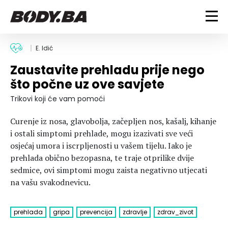
FITNESS
E. Idić
Zaustavite prehladu prije nego
Vježbanje
BODYBUILDING
što počne uz ove savjete
Mršanje
Discipline
Trening i vježbe
Trikovi koji će vam pomoći
ISHRANA
Indoor & Outdoor
Takmičarski bodybuilding
Curenje iz nosa, glavobolja, začepljen nos, kašalj, kihanje
Savjeti
Dijete
ZDRAVLJE
i ostali simptomi prehlade, mogu izazivati sve veći
Ostalo
Nutricionizam
osjećaj umora i iscrpljenosti u vašem tijelu. Iako je
Recepti
Um i tijelo
prehlada obično bezopasna, te traje otprilike dvije
LIFESTYLE
Suplementi
Povrede i bolesti
sedmice, ovi simptomi mogu zaista negativno utjecati
na vašu svakodnevicu.
Tablica kalorija
Lifestyle
Bodybuilding
VODA
Trudnice
Fitness
Ishrana
prehlada
gripa
prevencija
zdravlje
zdrav_zivot
MAGAZIN
Zdravlje