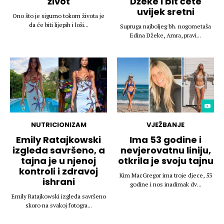
život
Džeke i bit ćete
uvijek sretni
Ono što je sigurno tokom života je
da će biti lijepih i loši...
Supruga najboljeg bh. nogometaša
Edina Džeke, Amra, pravi...
NUTRICIONIZAM
VJEŽBANJE
Emily Ratajkowski
Ima 53 godine i
izgleda savršeno, a
nevjerovatnu liniju,
tajna je u njenoj
otkrila je svoju tajnu
kontroli i zdravoj
Kim MacGregor ima troje djece, 53
ishrani
godine i nos inadimak dv...
Emily Ratajkowski izgleda savršeno
skoro na svakoj fotogra...