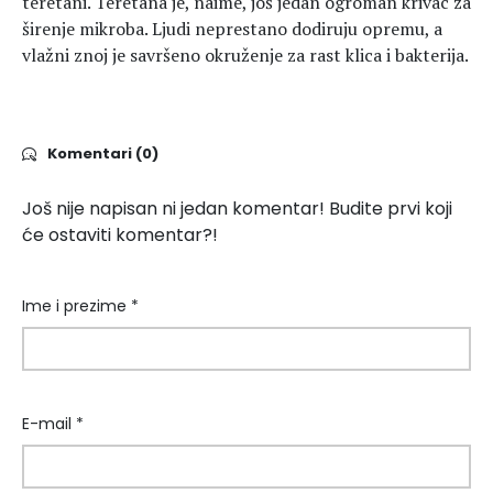
teretani. Teretana je, naime, još jedan ogroman krivac za
širenje mikroba. Ljudi neprestano dodiruju opremu, a
vlažni znoj je savršeno okruženje za rast klica i bakterija.
Komentari (0)
Još nije napisan ni jedan komentar! Budite prvi koji
će ostaviti komentar?!
Ime i prezime *
E-mail *