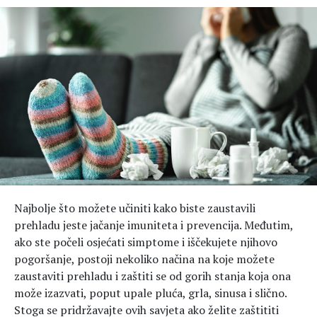
Hedonizam
Njega nje
KALORIJE
Njega njega
Šminka
Tehnologija
Najbolje što možete učiniti kako biste zaustavili
prehladu jeste jačanje imuniteta i prevencija. Međutim,
ako ste počeli osjećati simptome i iščekujete njihovo
pogoršanje, postoji nekoliko načina na koje možete
zaustaviti prehladu i zaštiti se od gorih stanja koja ona
može izazvati, poput upale pluća, grla, sinusa i slično.
Stoga se pridržavajte ovih savjeta ako želite zaštititi