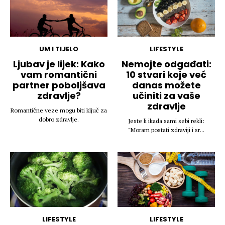
UM I TIJELO
LIFESTYLE
Ljubav je lijek: Kako
Nemojte odgađati:
vam romantični
10 stvari koje već
partner poboljšava
danas možete
zdravlje?
učiniti za vaše
zdravlje
Romantične veze mogu biti ključ za
dobro zdravlje.
Jeste li ikada sami sebi rekli:
"Moram postati zdraviji i sr...
LIFESTYLE
LIFESTYLE