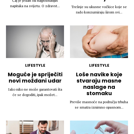
Čaj je jedan od najpoznatijih
napitaka na svijetu. O zdravst...
Trešnje su ukusne voćkice koje se
rado konzumiraju širom svi...
LIFESTYLE
LIFESTYLE
Moguće je spriječiti
Loše navike koje
novi moždani udar
stvaraju masne
naslage na
Iako niko ne može garantovati šta
stomaku
će se dogoditi, ipak možet...
Previše masnoće na području trbuha
se smatra iznimno opasnom...