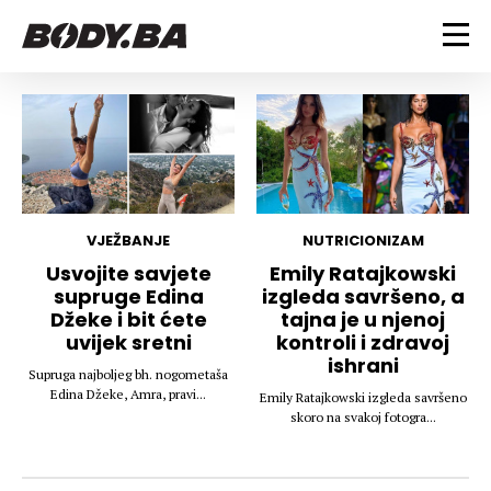
FITNESS
Vježbanje
BODYBUILDING
Mršanje
Discipline
Trening i vježbe
ISHRANA
Indoor & Outdoor
Takmičarski bodybuilding
VJEŽBANJE
NUTRICIONIZAM
Savjeti
Dijete
Usvojite savjete
Emily Ratajkowski
ZDRAVLJE
supruge Edina
izgleda savršeno, a
Ostalo
Nutricionizam
Džeke i bit ćete
tajna je u njenoj
Recepti
Um i tijelo
uvijek sretni
kontroli i zdravoj
LIFESTYLE
Suplementi
Povrede i bolesti
ishrani
Supruga najboljeg bh. nogometaša
Tablica kalorija
Lifestyle
Bodybuilding
Edina Džeke, Amra, pravi...
Emily Ratajkowski izgleda savršeno
VODA
skoro na svakoj fotogra...
Trudnice
Fitness
Ishrana
MAGAZIN
Zdravlje