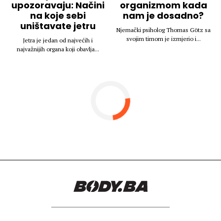
upozoravaju: Načini
organizmom kada
na koje sebi
nam je dosadno?
uništavate jetru
Njemački psiholog Thomas Götz sa
svojim timom je izmjerio i...
Jetra je jedan od najvećih i
najvažnijih organa koji obavlja...