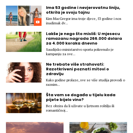
Hedonizam
Njega nje
Ima 53 godine i nevjerovatnu liniju,
KALORIJE
otkrila je svoju tajnu
Njega njega
Kim MacGregor ima troje djece, 53 godine i nos
Šminka
inadimak dv...
Tehnologija
Lakše je nego što misliš: U mjesecu
ramazanu nagrada 266.000 dolara
za 4.000 koraka dnevno
Saudijsko ministarstvo sporta pokrenulo je
kampanju za sve...
Ne trebate više strahovati:
Razotkriveni poznati mitovi o
zdravlju
Kako godine prolaze, sve se više studija provodi o
raznim...
Šta vam se događa u tijelu kada
pijete bijelo vino?
Bez obzira da li uživate u ljetnom roštilju ili
romantičnoj...