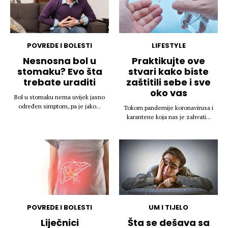
POVREDE I BOLESTI
LIFESTYLE
Nesnosna bol u
Praktikujte ove
stomaku? Evo šta
stvari kako biste
trebate uraditi
zaštitili sebe i sve
oko vas
Bol u stomaku nema uvijek jasno
određen simptom, pa je jako...
Tokom pandemije koronavirusa i
karantene koja nas je zahvati...
POVREDE I BOLESTI
UM I TIJELO
Liječnici
Šta se dešava sa