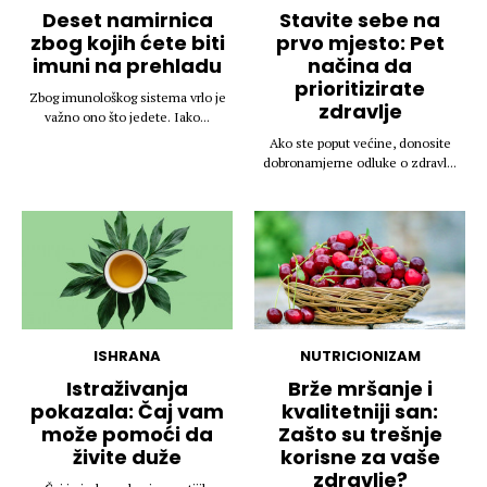
Deset namirnica
Stavite sebe na
zbog kojih ćete biti
prvo mjesto: Pet
imuni na prehladu
načina da
prioritizirate
Zbog imunološkog sistema vrlo je
zdravlje
važno ono što jedete. Iako...
Ako ste poput većine, donosite
dobronamjerne odluke o zdravl...
ISHRANA
NUTRICIONIZAM
Istraživanja
Brže mršanje i
pokazala: Čaj vam
kvalitetniji san:
može pomoći da
Zašto su trešnje
živite duže
korisne za vaše
zdravlje?