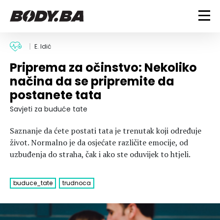
FITNESS
E. Idić
Priprema za očinstvo: Nekoliko
Vježbanje
BODYBUILDING
načina da se pripremite da
Mršanje
postanete tata
Discipline
Trening i vježbe
ISHRANA
Indoor & Outdoor
Takmičarski bodybuilding
Savjeti za buduće tate
Savjeti
Dijete
ZDRAVLJE
Saznanje da ćete postati tata je trenutak koji određuje
Ostalo
Nutricionizam
život. Normalno je da osjećate različite emocije, od
Recepti
Um i tijelo
uzbuđenja do straha, čak i ako ste oduvijek to htjeli.
LIFESTYLE
Suplementi
Povrede i bolesti
Tablica kalorija
Lifestyle
Bodybuilding
VODA
buduce_tate
trudnoca
Trudnice
Fitness
Ishrana
MAGAZIN
Zdravlje