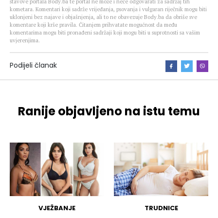
stavove portala Body.ba te portal ne može i neće odgovarati za sadržaj tih
kometara. Komentari koji sadrže vrijeđanja, psovanja i vulgaran riječnik mogu biti
uklonjeni bez najave i objašnjenja, ali to ne obavezuje Body.ba da obriše sve
komentare koji krše pravila. Čitanjem prihvatate mogućnost da među
komentarima mogu biti pronađeni sadržaji koji mogu biti u suprotnosti sa vašim
uvjerenjima.
Podijeli članak
Ranije objavljeno na istu temu
VJEŽBANJE
TRUDNICE