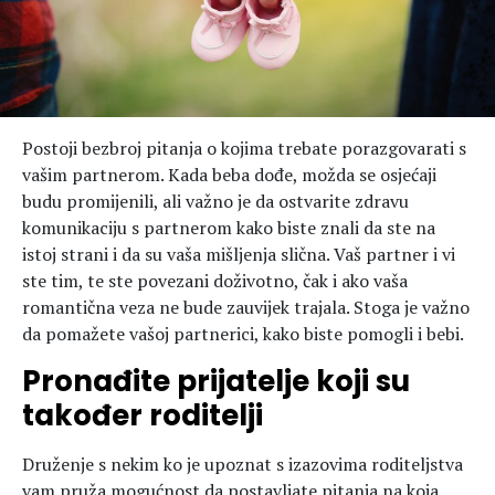
Postoji bezbroj pitanja o kojima trebate porazgovarati s
vašim partnerom. Kada beba dođe, možda se osjećaji
budu promijenili, ali važno je da ostvarite zdravu
komunikaciju s partnerom kako biste znali da ste na
istoj strani i da su vaša mišljenja slična. Vaš partner i vi
ste tim, te ste povezani doživotno, čak i ako vaša
romantična veza ne bude zauvijek trajala. Stoga je važno
da pomažete vašoj partnerici, kako biste pomogli i bebi.
Pronađite prijatelje koji su
također roditelji
Druženje s nekim ko je upoznat s izazovima roditeljstva
vam pruža mogućnost da postavljate pitanja na koja