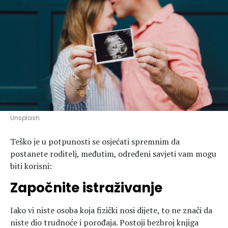
Hedonizam
Njega nje
KALORIJE
Njega njega
Šminka
Tehnologija
Unsplash
Teško je u potpunosti se osjećati spremnim da
postanete roditelj, međutim, određeni savjeti vam mogu
biti korisni:
Započnite istraživanje
Iako vi niste osoba koja fizički nosi dijete, to ne znači da
niste dio trudnoće i porođaja. Postoji bezbroj knjiga