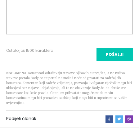
Ostalo još
1500
karaktera
POŠALJI
NAPOMENA:
Komentari odražavaju stavove njihovih autora/ica, a ne nužno i
stavove portala Body.ba te portal ne može i neće odgovarati za sadržaj tih
kometara. Komentari koji sadrže vrijeđanja, psovanja i vulgaran riječnik mogu biti
uklonjeni bez najave i objašnjenja, ali to ne obavezuje Body.ba da obriše sve
komentare koji krše pravila. Čitanjem prihvatate mogućnost da među
komentarima mogu biti pronađeni sadržaji koji mogu biti u suprotnosti sa vašim
uvjerenjima.
Podijeli članak