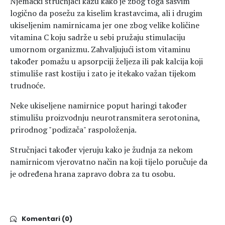
Njemački stručnjaci kažu kako je zbog toga sasvim
logično da posežu za kiselim krastavcima, ali i drugim
ukiseljenim namirnicama jer one zbog velike količine
vitamina C koju sadrže u sebi pružaju stimulaciju
umornom organizmu. Zahvaljujući istom vitaminu
također pomažu u apsorpciji željeza ili pak kalcija koji
stimuliše rast kostiju i zato je itekako važan tijekom
trudnoće.
Neke ukiseljene namirnice poput haringi također
stimulišu proizvodnju neurotransmitera serotonina,
prirodnog "podizača" raspoloženja.
Stručnjaci također vjeruju kako je žudnja za nekom
namirnicom vjerovatno način na koji tijelo poručuje da
je određena hrana zapravo dobra za tu osobu.
Komentari (0)