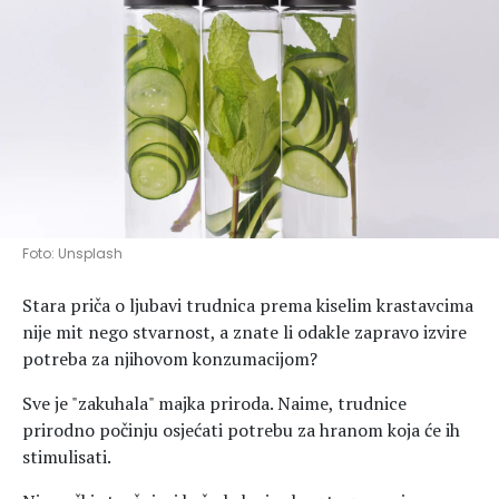
Hedonizam
Njega nje
KALORIJE
Njega njega
Šminka
Tehnologija
Foto: Unsplash
Stara priča o ljubavi trudnica prema kiselim krastavcima
nije mit nego stvarnost, a znate li odakle zapravo izvire
potreba za njihovom konzumacijom?
Sve je "zakuhala" majka priroda. Naime, trudnice
prirodno počinju osjećati potrebu za hranom koja će ih
stimulisati.