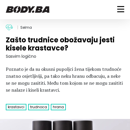
FITNESS
Selma
Zašto trudnice obožavaju jesti
Vježbanje
BODYBUILDING
kisele krastavce?
Mršanje
Discipline
Trening i vježbe
Sasvim logično
ISHRANA
Indoor & Outdoor
Takmičarski bodybuilding
Poznato je da su okusni pupoljci žena tijekom trudnoće
Savjeti
Dijete
ZDRAVLJE
znatno osjetljiviji, pa tako neku hranu odbacuju, a neke
Ostalo
Nutricionizam
se ne mogu zasititi. Među tom kojom se ne mogu zasititi
Recepti
Um i tijelo
se nalaze i kiseli krastavci.
LIFESTYLE
Suplementi
Povrede i bolesti
Tablica kalorija
Lifestyle
Bodybuilding
krastavci
trudnoca
hrana
VODA
Trudnice
Fitness
Ishrana
MAGAZIN
Zdravlje