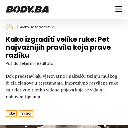
FITNESS
Alem Haznadarević
Kako izgraditi velike ruke: Pet
Vježbanje
BODYBUILDING
najvažnijih pravila koja prave
Mršanje
razliku
Discipline
Trening i vježbe
ISHRANA
Indoor & Outdoor
Takmičarski bodybuilding
Put do željenih rezultata
Savjeti
Dijete
ZDRAVLJE
Dok predstavljaju vjerovatno i najčešću težnju muškog
Ostalo
Nutricionizam
dijela članova u teretanama, impresivno razvijene ruke
Recepti
Um i tijelo
su relativno rijetko viđena pojava koja se viđa na
LIFESTYLE
Suplementi
Povrede i bolesti
njihovim tijelima.
Tablica kalorija
Lifestyle
Bodybuilding
VODA
Trudnice
Fitness
ruke
misici
Ishrana
MAGAZIN
Zdravlje