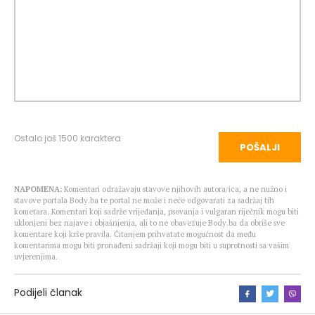
Ostalo još
1500
karaktera
POŠALJI
NAPOMENA:
Komentari odražavaju stavove njihovih autora/ica, a ne nužno i
stavove portala Body.ba te portal ne može i neće odgovarati za sadržaj tih
kometara. Komentari koji sadrže vrijeđanja, psovanja i vulgaran riječnik mogu biti
uklonjeni bez najave i objašnjenja, ali to ne obavezuje Body.ba da obriše sve
komentare koji krše pravila. Čitanjem prihvatate mogućnost da među
komentarima mogu biti pronađeni sadržaji koji mogu biti u suprotnosti sa vašim
uvjerenjima.
Podijeli članak