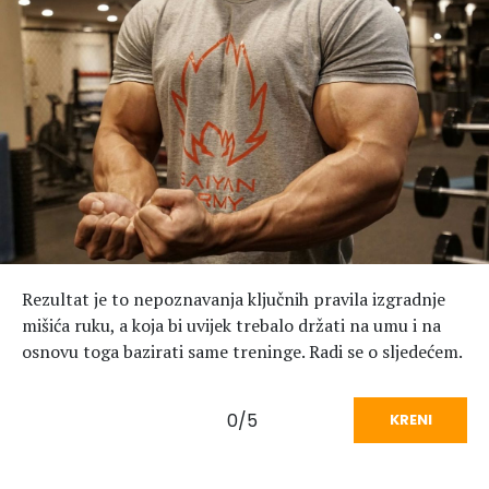
Hedonizam
Njega nje
KALORIJE
Njega njega
Šminka
Tehnologija
Rezultat je to nepoznavanja ključnih pravila izgradnje
mišića ruku, a koja bi uvijek trebalo držati na umu i na
osnovu toga bazirati same treninge. Radi se o sljedećem.
0/5
KRENI