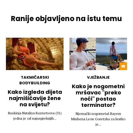
Ranije objavljeno na istu temu
TAKMIČARSKI
VJEŽBANJE
BODYBUILDING
Kako je nogometni
Kako izgleda dijeta
mršavac "preko
najmišićavije žene
noći" postao
na svijetu?
terminator?
Ruskinja Nataliya Kuznetsova (31)
Njemački nogometaš Bayern
jedna je od najuspješnijih...
Minhena Leon Goretzka za kratko
je...