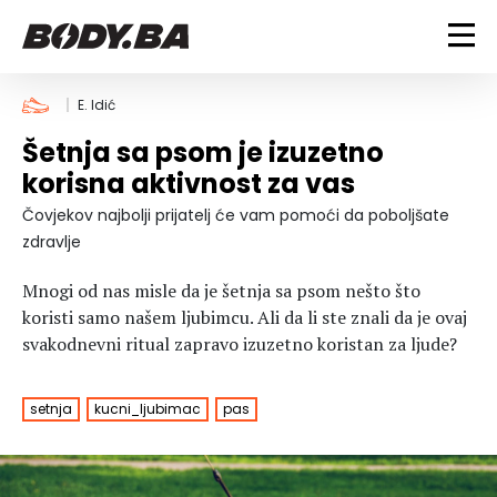
FITNESS
E. Idić
Šetnja sa psom je izuzetno
Vježbanje
BODYBUILDING
korisna aktivnost za vas
Mršanje
Discipline
Trening i vježbe
Čovjekov najbolji prijatelj će vam pomoći da poboljšate
ISHRANA
Indoor & Outdoor
Takmičarski bodybuilding
zdravlje
Savjeti
Dijete
ZDRAVLJE
Mnogi od nas misle da je šetnja sa psom nešto što
Ostalo
Nutricionizam
koristi samo našem ljubimcu. Ali da li ste znali da je ovaj
Recepti
Um i tijelo
svakodnevni ritual zapravo izuzetno koristan za ljude?
LIFESTYLE
Suplementi
Povrede i bolesti
Tablica kalorija
Lifestyle
Bodybuilding
setnja
kucni_ljubimac
pas
VODA
Trudnice
Fitness
Ishrana
MAGAZIN
Zdravlje