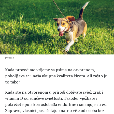
Hedonizam
Njega nje
KALORIJE
Njega njega
Šminka
Tehnologija
Pexels
Kada provodimo vrijeme sa psima na otvorenom,
poboljšava se i naša ukupna kvaliteta života. Ali zašto je
to tako?
Kada ste na otvorenom u prirodi dobivate svjež zrak i
vitamin D od sunčeve svjetlosti. Također vježbate i
pokrećete puls koji oslobađa endorfine i smanjuje stres.
Zapravo, vlasnici pasa šetaju znatno više od osoba bez