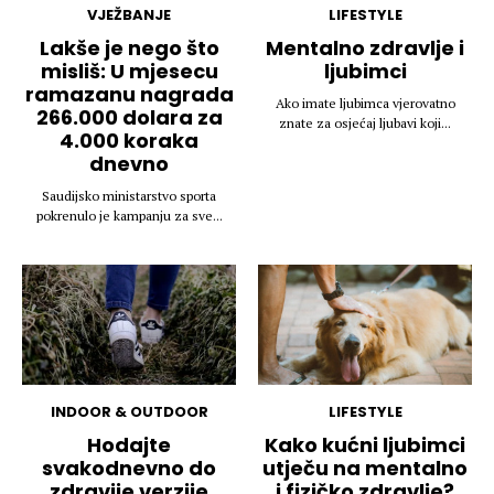
VJEŽBANJE
LIFESTYLE
Lakše je nego što
Mentalno zdravlje i
misliš: U mjesecu
ljubimci
ramazanu nagrada
Ako imate ljubimca vjerovatno
266.000 dolara za
znate za osjećaj ljubavi koji...
4.000 koraka
dnevno
Saudijsko ministarstvo sporta
pokrenulo je kampanju za sve...
INDOOR & OUTDOOR
LIFESTYLE
Hodajte
Kako kućni ljubimci
svakodnevno do
utječu na mentalno
zdravije verzije
i fizičko zdravlje?