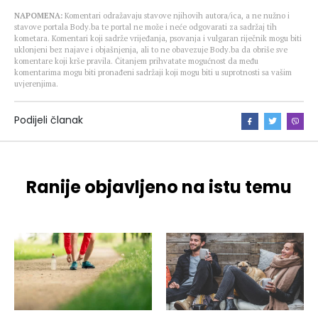
NAPOMENA:
Komentari odražavaju stavove njihovih autora/ica, a ne nužno i
stavove portala Body.ba te portal ne može i neće odgovarati za sadržaj tih
kometara. Komentari koji sadrže vrijeđanja, psovanja i vulgaran riječnik mogu biti
uklonjeni bez najave i objašnjenja, ali to ne obavezuje Body.ba da obriše sve
komentare koji krše pravila. Čitanjem prihvatate mogućnost da među
komentarima mogu biti pronađeni sadržaji koji mogu biti u suprotnosti sa vašim
uvjerenjima.
Podijeli članak
Ranije objavljeno na istu temu