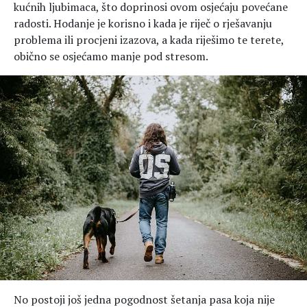
kućnih ljubimaca, što doprinosi ovom osjećaju povećane
radosti. Hodanje je korisno i kada je riječ o rješavanju
problema ili procjeni izazova, a kada riješimo te terete,
obično se osjećamo manje pod stresom.
No postoji još jedna pogodnost šetanja pasa koja nije