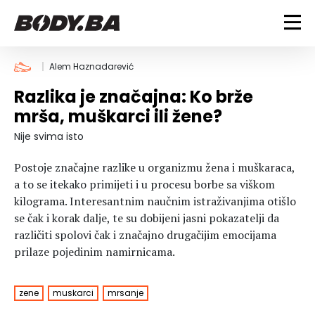
FITNESS
Alem Haznadarević
Razlika je značajna: Ko brže
Vježbanje
BODYBUILDING
mrša, muškarci ili žene?
Mršanje
Discipline
Trening i vježbe
Nije svima isto
ISHRANA
Indoor & Outdoor
Takmičarski bodybuilding
Postoje značajne razlike u organizmu žena i muškaraca,
Savjeti
Dijete
ZDRAVLJE
a to se itekako primijeti i u procesu borbe sa viškom
Ostalo
Nutricionizam
kilograma. Interesantnim naučnim istraživanjima otišlo
Recepti
Um i tijelo
se čak i korak dalje, te su dobijeni jasni pokazatelji da
LIFESTYLE
Suplementi
Povrede i bolesti
različiti spolovi čak i značajno drugačijim emocijama
prilaze pojedinim namirnicama.
Tablica kalorija
Lifestyle
Bodybuilding
VODA
Trudnice
Fitness
Ishrana
zene
muskarci
mrsanje
MAGAZIN
Zdravlje