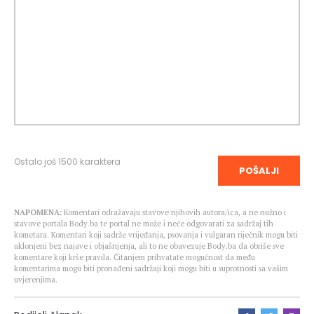
Ostalo još
1500
karaktera
POŠALJI
NAPOMENA:
Komentari odražavaju stavove njihovih autora/ica, a ne nužno i
stavove portala Body.ba te portal ne može i neće odgovarati za sadržaj tih
kometara. Komentari koji sadrže vrijeđanja, psovanja i vulgaran riječnik mogu biti
uklonjeni bez najave i objašnjenja, ali to ne obavezuje Body.ba da obriše sve
komentare koji krše pravila. Čitanjem prihvatate mogućnost da među
komentarima mogu biti pronađeni sadržaji koji mogu biti u suprotnosti sa vašim
uvjerenjima.