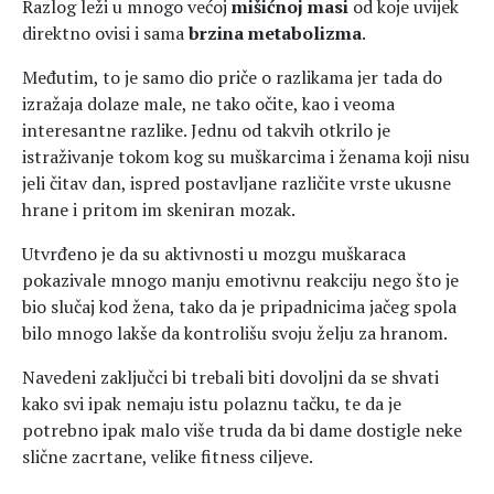
Razlog leži u mnogo većoj
mišićnoj masi
od koje uvijek
direktno ovisi i sama
brzina metabolizma
.
Međutim, to je samo dio priče o razlikama jer tada do
izražaja dolaze male, ne tako očite, kao i veoma
interesantne razlike. Jednu od takvih otkrilo je
istraživanje tokom kog su muškarcima i ženama koji nisu
jeli čitav dan, ispred postavljane različite vrste ukusne
hrane i pritom im skeniran mozak.
Utvrđeno je da su aktivnosti u mozgu muškaraca
pokazivale mnogo manju emotivnu reakciju nego što je
bio slučaj kod žena, tako da je pripadnicima jačeg spola
bilo mnogo lakše da kontrolišu svoju želju za hranom.
Navedeni zaključci bi trebali biti dovoljni da se shvati
kako svi ipak nemaju istu polaznu tačku, te da je
potrebno ipak malo više truda da bi dame dostigle neke
slične zacrtane, velike fitness ciljeve.