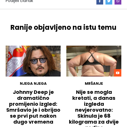
Podijeli članak
Ranije objavljeno na istu temu
NJEGA NJEGA
MRŠANJE
Johnny Deep je
Nije se mogla
dramatično
kretati, a danas
promijenio izgled:
izgleda
Smršavio je i obrijao
nevjerovatno:
se prvi put nakon
Skinula je 68
dugo vremena
kilograma za dvije