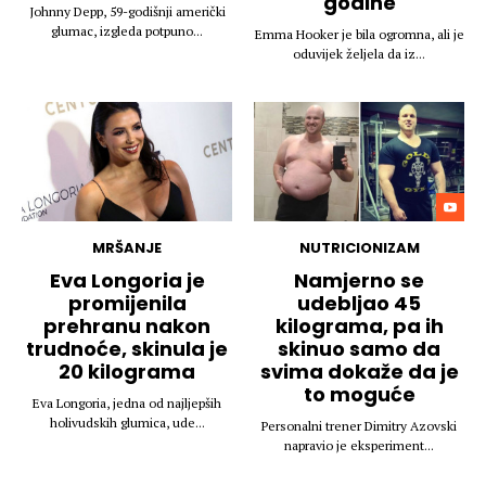
godine
Johnny Depp, 59-godišnji američki
glumac, izgleda potpuno...
Emma Hooker je bila ogromna, ali je
oduvijek željela da iz...
MRŠANJE
NUTRICIONIZAM
Eva Longoria je
Namjerno se
promijenila
udebljao 45
prehranu nakon
kilograma, pa ih
trudnoće, skinula je
skinuo samo da
20 kilograma
svima dokaže da je
to moguće
Eva Longoria, jedna od najljepših
holivudskih glumica, ude...
Personalni trener Dimitry Azovski
napravio je eksperiment...