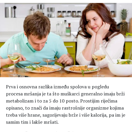
Hedonizam
Njega nje
KALORIJE
Njega njega
Šminka
Tehnologija
Prva i osnovna razlika između spolova u pogledu
procesa mršanja je ta što muškarci generalno imaju brži
metabolizam i to za 5 do 10 posto. Prostijim riječima
opisano, to znači da imaju rastrošnije organizme kojima
treba više hrane, sagorijevaju brže i više kalorija, pa im je
samim tim i lakše mršati.