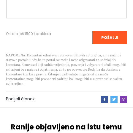
Ostalo još
1500
karaktera
POŠALJI
NAPOMENA:
Komentari odražavaju stavove njihovih autora/ica, a ne nužno i
stavove portala Body.ba te portal ne može i neće odgovarati za sadržaj tih
kometara. Komentari koji sadrže vrijeđanja, psovanja i vulgaran riječnik mogu biti
uklonjeni bez najave i objašnjenja, ali to ne obavezuje Body.ba da obriše sve
komentare koji krše pravila. Čitanjem prihvatate mogućnost da među
komentarima mogu biti pronađeni sadržaji koji mogu biti u suprotnosti sa vašim
uvjerenjima.
Podijeli članak
Ranije objavljeno na istu temu