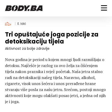
FITNESS
E. Idić
Tri opuštajuće joga pozicije za
Vježbanje
BODYBUILDING
detoksikaciju tijela
Mršanje
Discipline
Trening i vježbe
Aktivnost za bolje zdravlje
ISHRANA
Indoor & Outdoor
Takmičarski bodybuilding
Nova godina je period u kojem mnogi ljudi razmišljaju o
Savjeti
Dijete
ZDRAVLJE
detoksu. Najčešće je razlog za ovo želja za čišćenjem
Ostalo
Nutricionizam
tijela nakon praznika i svjež početak. Naša jetra stalno
Recepti
Um i tijelo
radi na detoksikaciji našeg tijela. Naravno, alkohol,
LIFESTYLE
Suplementi
Povrede i bolesti
cigarete, visok unos šećera i unos prerađene hrane
stvaraju više posla za našu jetru. Srećom, postoji mnogo
Tablica kalorija
Lifestyle
Bodybuilding
VODA
aktivnosti koje mogu olakšati posao jetri, a jedna od njih
Trudnice
Fitness
je i joga.
Ishrana
MAGAZIN
Zdravlje