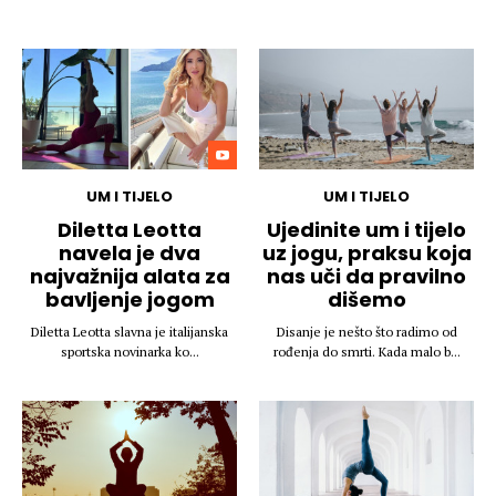
UM I TIJELO
UM I TIJELO
Diletta Leotta
Ujedinite um i tijelo
navela je dva
uz jogu, praksu koja
najvažnija alata za
nas uči da pravilno
bavljenje jogom
dišemo
Diletta Leotta slavna je italijanska
Disanje je nešto što radimo od
sportska novinarka ko...
rođenja do smrti. Kada malo b...