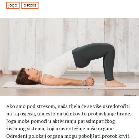
joga
detoks
Hedonizam
Njega nje
KALORIJE
Njega njega
Šminka
Tehnologija
Ako smo pod stresom, naša tijela će se više usredotočiti
na taj osjećaj, umjesto na učinkovito probavljanje hrane.
Joga može pomoći u aktiviranju parasimpatičkog
živčanog sistema, koji uravnotežuje naše organe.
Određeni položaji organa mogu poboljšati protok krvi i