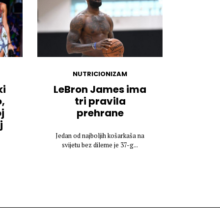
NUTRICIONIZAM
ki
LeBron James ima
,
tri pravila
j
prehrane
j
Jedan od najboljih košarkaša na
svijetu bez dileme je 37-g...