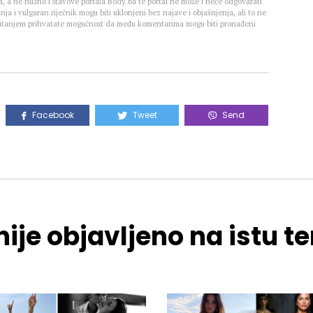
, a ne nužno i stavove portala Body.ba te portal ne može i neće odgovarati
nja i vulgaran riječnik mogu biti uklonjeni bez najave i objašnjenja, ali to ne
 Čitanjem prihvatate mogućnost da među komentarima mogu biti pronađeni
Facebook
Tweet
Send
ije objavljeno na istu 