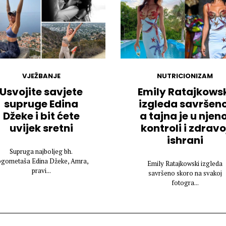
VJEŽBANJE
NUTRICIONIZAM
Usvojite savjete
Emily Ratajkows
supruge Edina
izgleda savršeno
Džeke i bit ćete
a tajna je u njeno
uvijek sretni
kontroli i zdravo
ishrani
Supruga najboljeg bh.
ogometaša Edina Džeke, Amra,
Emily Ratajkowski izgleda
pravi...
savršeno skoro na svakoj
fotogra...