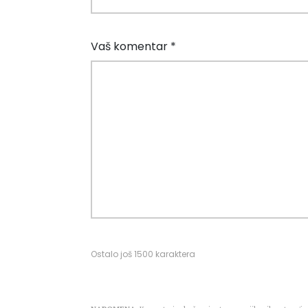
Vaš komentar *
Ostalo još
1500
karaktera