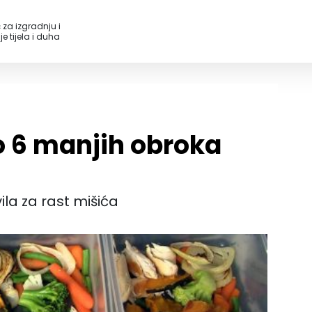
 za izgradnju i
e tijela i duha
o 6 manjih obroka
la za rast mišića