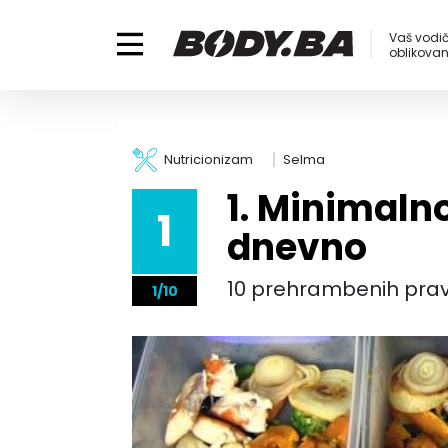
Vaš vodič
oblikovanj
Nutricionizam
Selma
1. Minimaln
1
dnevno
10 prehrambenih pravi
1/10