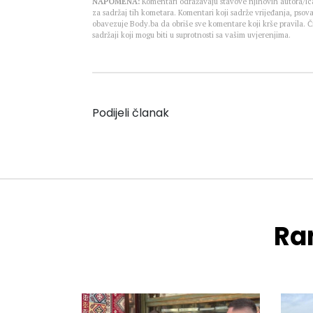
NAPOMENA:
Komentari odražavaju stavove njihovih autora/ica
za sadržaj tih kometara. Komentari koji sadrže vrijeđanja, psova
obavezuje Body.ba da obriše sve komentare koji krše pravila.
sadržaji koji mogu biti u suprotnosti sa vašim uvjerenjima.
Podijeli članak
Ran