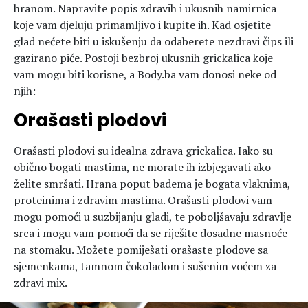
hranom. Napravite popis zdravih i ukusnih namirnica
koje vam djeluju primamljivo i kupite ih. Kad osjetite
glad nećete biti u iskušenju da odaberete nezdravi čips ili
gazirano piće. Postoji bezbroj ukusnih grickalica koje
vam mogu biti korisne, a Body.ba vam donosi neke od
njih:
Orašasti plodovi
Orašasti plodovi su idealna zdrava grickalica. Iako su
obično bogati mastima, ne morate ih izbjegavati ako
želite smršati. Hrana poput badema je bogata vlaknima,
proteinima i zdravim mastima. Orašasti plodovi vam
mogu pomoći u suzbijanju gladi, te poboljšavaju zdravlje
srca i mogu vam pomoći da se riješite dosadne masnoće
na stomaku. Možete pomiješati orašaste plodove sa
sjemenkama, tamnom čokoladom i sušenim voćem za
zdravi mix.