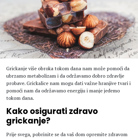
Hedonizam
Njega nje
KALORIJE
Njega njega
Šminka
Tehnologija
Grickanje više obroka tokom dana nam može pomoći da
ubrzamo metabolizam i da održavamo dobro zdravlje
probave. Grickalice nam mogu dati važne hranjive tvari i
pomoći nam da održavamo energiju i manje jedemo
tokom dana.
Kako osigurati zdravo
grickanje?
Prije svega, pobrinite se da vaš dom opremite zdravom