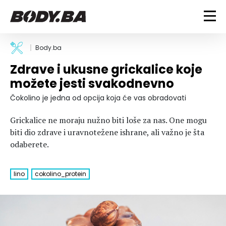
FITNESS
Body.ba
Zdrave i ukusne grickalice koje
Vježbanje
BODYBUILDING
možete jesti svakodnevno
Mršanje
Discipline
Trening i vježbe
Čokolino je jedna od opcija koja će vas obradovati
ISHRANA
Indoor & Outdoor
Takmičarski bodybuilding
Grickalice ne moraju nužno biti loše za nas. One mogu
Savjeti
Dijete
ZDRAVLJE
biti dio zdrave i uravnotežene ishrane, ali važno je šta
Ostalo
Nutricionizam
odaberete.
Recepti
Um i tijelo
LIFESTYLE
Suplementi
Povrede i bolesti
lino
cokolino_protein
Tablica kalorija
Lifestyle
Bodybuilding
VODA
Trudnice
Fitness
Ishrana
MAGAZIN
Zdravlje