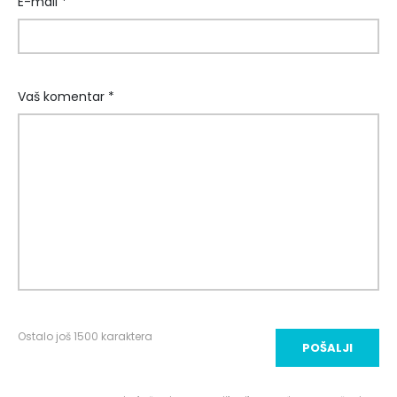
E-mail *
Vaš komentar *
Ostalo još
1500
karaktera
POŠALJI