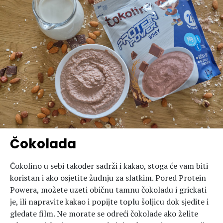
Čokolada
Čokolino u sebi također sadrži i kakao, stoga će vam biti
koristan i ako osjetite žudnju za slatkim. Pored Protein
Powera, možete uzeti običnu tamnu čokoladu i grickati
je, ili napravite kakao i popijte toplu šoljicu dok sjedite i
gledate film. Ne morate se odreći čokolade ako želite