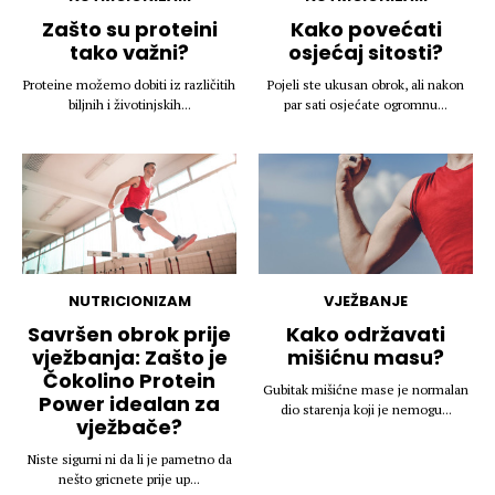
Zašto su proteini
Kako povećati
tako važni?
osjećaj sitosti?
Proteine možemo dobiti iz različitih
Pojeli ste ukusan obrok, ali nakon
biljnih i životinjskih...
par sati osjećate ogromnu...
NUTRICIONIZAM
VJEŽBANJE
Savršen obrok prije
Kako održavati
vježbanja: Zašto je
mišićnu masu?
Čokolino Protein
Gubitak mišićne mase je normalan
Power idealan za
dio starenja koji je nemogu...
vježbače?
Niste sigurni ni da li je pametno da
nešto gricnete prije up...