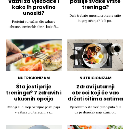
važni za vježbače i
poslije svake vrste
kako ih pravilno
treninga?
unositi?
Da li trebate unositi proteine prije
dugog trčanja? Je li po...
Proteini su važan dio zdrave
ishrane. Aminokiseline, koje či...
NUTRICIONIZAM
NUTRICIONIZAM
Šta jesti prije
Zdravi jutarnji
treninga? 7 zdravih i
obroci koji će vas
ukusnih opcija
držati sitima satima
Mnogi ljudi koji ozbiljno pristupaju
Vjerovatno ste već puno puta čuli
vježbanju u teretani za...
da je doručak najvažniji o...