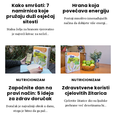
Kako smršati: 7
Hrana koja
namirnica koje
povećava energiju
pružaju duži osjećaj
Postoji mnoštvo iznenađujućih
sitosti
načina da dobijete više energi...
Stalna želja za hranom vjerovatno
je najveći krivac za nežel...
NUTRICIONIZAM
NUTRICIONIZAM
Započnite dan na
Zdravstvene koristi
pravi način: 5 ideja
cjelovitih žitarica
za zdrav doručak
Cjelovite žitarice dio su ljudske
prehrane već desetinama hi...
Doručak je najvažniji obrok u danu,
stoga je bitno da ga paž...