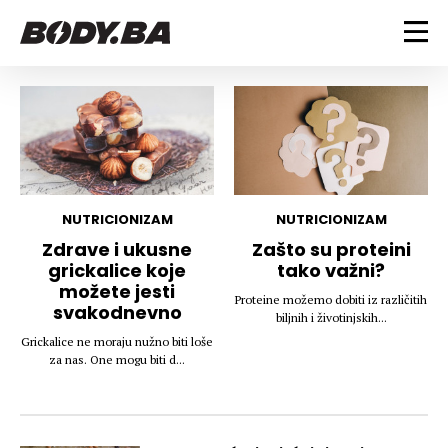
FITNESS
Vježbanje
BODYBUILDING
Mršanje
Discipline
Trening i vježbe
ISHRANA
Indoor & Outdoor
Takmičarski bodybuilding
NUTRICIONIZAM
NUTRICIONIZAM
Savjeti
Dijete
Zdrave i ukusne
Zašto su proteini
ZDRAVLJE
grickalice koje
tako važni?
Ostalo
Nutricionizam
možete jesti
Recepti
Um i tijelo
Proteine možemo dobiti iz različitih
svakodnevno
LIFESTYLE
biljnih i životinjskih...
Suplementi
Povrede i bolesti
Grickalice ne moraju nužno biti loše
Tablica kalorija
Lifestyle
Bodybuilding
za nas. One mogu biti d...
VODA
Trudnice
Fitness
Ishrana
MAGAZIN
Zdravlje