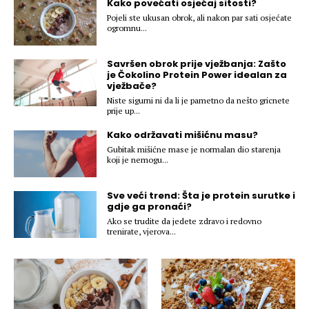
Kako povećati osjećaj sitosti?
Hedonizam
Njega nje
Pojeli ste ukusan obrok, ali nakon par sati osjećate
KALORIJE
ogromnu...
Njega njega
Šminka
Savršen obrok prije vježbanja: Zašto
Tehnologija
je Čokolino Protein Power idealan za
vježbače?
Niste sigurni ni da li je pametno da nešto gricnete
prije up...
Kako održavati mišićnu masu?
Gubitak mišićne mase je normalan dio starenja
koji je nemogu...
Sve veći trend: Šta je protein surutke i
gdje ga pronaći?
Ako se trudite da jedete zdravo i redovno
trenirate, vjerova...