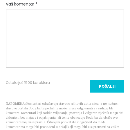
Vaš komentar *
Ostalo još
1500
karaktera
POŠALJI
NAPOMENA:
Komentari odražavaju stavove njihovih autora/ica, a ne nužno i
stavove portala Body.ba te portal ne može i neće odgovarati za sadržaj tih
kometara. Komentari koji sadrže vrijeđanja, psovanja i vulgaran riječnik mogu biti
uklonjeni bez najave i objašnjenja, ali to ne obavezuje Body.ba da obriše sve
komentare koji krše pravila. Čitanjem prihvatate mogućnost da među
komentarima mogu biti pronađeni sadržaji koji mogu biti u suprotnosti sa vašim