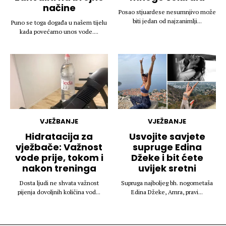
načine
Posao stjuardese nesumnjivo može
biti jedan od najzanimlji...
Puno se toga događa u našem tijelu
kada povećamo unos vode....
VJEŽBANJE
VJEŽBANJE
Hidratacija za
Usvojite savjete
vježbače: Važnost
supruge Edina
vode prije, tokom i
Džeke i bit ćete
nakon treninga
uvijek sretni
Dosta ljudi ne shvata važnost
Supruga najboljeg bh. nogometaša
pijenja dovoljnih količina vod...
Edina Džeke, Amra, pravi...