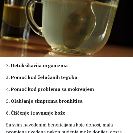
2.
Detoksikacija organizma
3.
Pomoć kod želučanih tegoba
4.
Pomoć kod problema sa mokrenjem
5.
Olakšanje simptoma bronhitisa
6.
Čišćenje i ravnanje kože
Sa svim navedenim beneficijama koje donosi, mala
promjena uvedena nakon buđenja može donijeti dosta