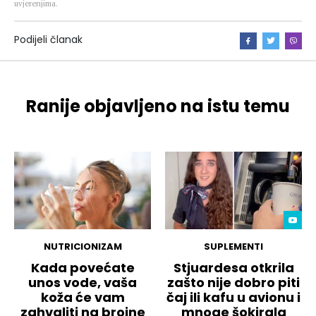
uvjerenjima.
Podijeli članak
Ranije objavljeno na istu temu
NUTRICIONIZAM
SUPLEMENTI
Kada povećate
Stjuardesa otkrila
unos vode, vaša
zašto nije dobro piti
koža će vam
čaj ili kafu u avionu i
zahvaliti na brojne
mnoge šokirala