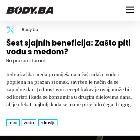
FITNESS
Body.ba
Šest sjajnih beneficija: Zašto piti
Vježbanje
BODYBUILDING
vodu s medom?
Mršanje
Discipline
Trening i vježbe
Na prazan stomak
ISHRANA
Indoor & Outdoor
Takmičarski bodybuilding
Jedna kašika meda promiješana u čaši mlake vode i
Savjeti
Dijete
ZDRAVLJE
popijena na prazan stomak, savršen je način da se
Ostalo
Nutricionizam
započne dan. Jednostavni recept kakav je ovaj, može biti
Recepti
Um i tijelo
od koristi i kada se konzumira u drugim dijelovima dana,
LIFESTYLE
Suplementi
Povrede i bolesti
ali je efekat najbolji kada se uzme prije bilo čega drugog.
Tablica kalorija
Lifestyle
Bodybuilding
VODA
Trudnice
Fitness
med
voda
zdravlje
Ishrana
MAGAZIN
Zdravlje