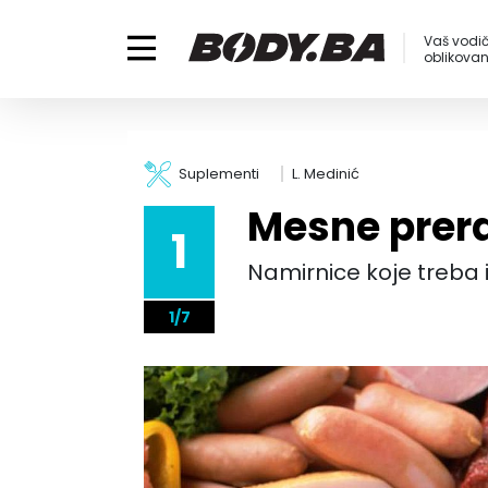
Vaš vodič
oblikovanj
Suplementi
L. Medinić
Mesne prer
1
Namirnice koje treba i
1/7