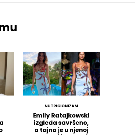
temu
NUTRICIONIZAM
Emily Ratajkowski
ma
izgleda savršeno,
o
a tajna je u njenoj