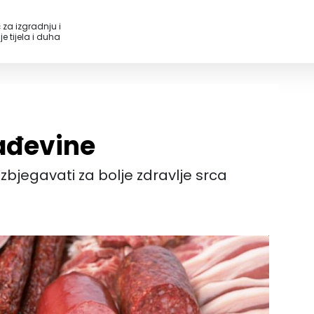
 za izgradnju i
e tijela i duha
ađevine
zbjegavati za bolje zdravlje srca