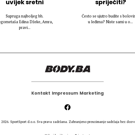
uvijek sretni
spriječiti?
Supruga najboljeg bh.
Često se ujutro budite s bolov
ogometaša Edina Džeke, Amra,
u leđima? Niste sami u o...
pravi...
Kontakt
Impressum
Marketing
 2026.
SportSport d.o.o.
Sva prava zadržana. Zabranjeno preuzimanje sadržaja bez dozvo