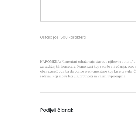
Ostalo još
1500
karaktera
NAPOMENA:
Komentari odražavaju stavove njihovih autora/ica
za sadržaj tih kometara. Komentari koji sadrže vrijeđanja, psova
obavezuje Body.ba da obriše sve komentare koji krše pravila.
sadržaji koji mogu biti u suprotnosti sa vašim uvjerenjima.
Podijeli članak