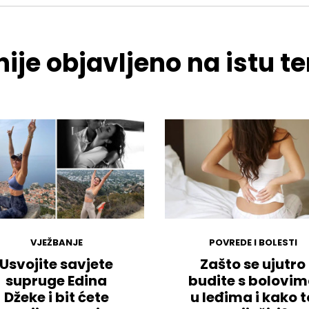
ije objavljeno na istu 
VJEŽBANJE
POVREDE I BOLESTI
Usvojite savjete
Zašto se ujutro
supruge Edina
budite s bolovi
Džeke i bit ćete
u leđima i kako t