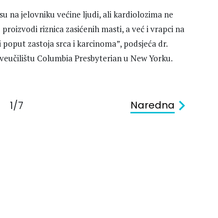
 na jelovniku većine ljudi, ali kardiolozima ne
roizvodi riznica zasićenih masti, a već i vrapci na
 poput zastoja srca i karcinoma”, podsjeća dr.
 sveučilištu Columbia Presbyterian u New Yorku.
Naredna
1/7