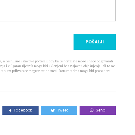
POŠALJI
, a ne nužno i stavove portala Body.ba te portal ne može i neće odgovarati
nja i vulgaran riječnik mogu biti uklonjeni bez najave i objašnjenja, ali to ne
 Čitanjem prihvatate mogućnost da među komentarima mogu biti pronađeni
Facebook
Tweet
Send