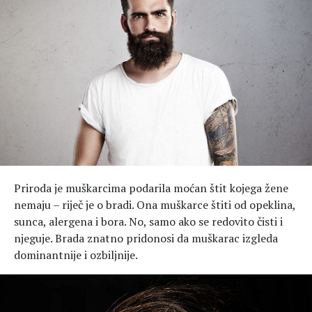
Hedonizam
Njega nje
KALORIJE
Njega njega
Šminka
Tehnologija
Priroda je muškarcima podarila moćan štit kojega žene
nemaju – riječ je o bradi. Ona muškarce štiti od opeklina,
sunca, alergena i bora. No, samo ako se redovito čisti i
njeguje. Brada znatno pridonosi da muškarac izgleda
dominantnije i ozbiljnije.