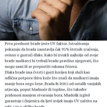
Prva prednost brade jeste UV faktor. Istraživanja
pokazuju da brada zaustavlja čak 95% štetnih zračenja,
ovisno o gustoći dlake. Kako bi izvukli najbolje od svoje
brade muškarci bi trebali bradu pravilno njegovati, što
mogu sami ili se prepustiti rukama frizera.
Dlaka brade ima čvrsti i gusti korijen koji služi kao
odlična potpora tkivu kože što znači da muškarci imaju
manje bora nego žene. Brada ih štiti i od ostalih vanjskih
utjecaja, poput hladnoće ili topline, što također
pridonosi manjem stvaranju bora. Mladolik izgled
garantuje i činjenica da ljeti uvijek imaju UV zaštitu na
sebi, i to u obliku brade.