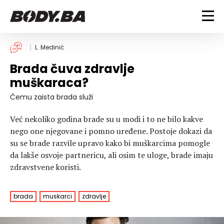
FITNESS
L. Medinić
Brada čuva zdravlje
Vježbanje
BODYBUILDING
muškaraca?
Mršanje
Discipline
Trening i vježbe
Čemu zaista brada služi
ISHRANA
Indoor & Outdoor
Takmičarski bodybuilding
Već nekoliko godina brade su u modi i to ne bilo kakve
Savjeti
Dijete
ZDRAVLJE
nego one njegovane i pomno uređene. Postoje dokazi da
Ostalo
Nutricionizam
su se brade razvile upravo kako bi muškarcima pomogle
Recepti
Um i tijelo
da lakše osvoje partnericu, ali osim te uloge, brade imaju
LIFESTYLE
Suplementi
Povrede i bolesti
zdravstvene koristi.
Tablica kalorija
Lifestyle
Bodybuilding
VODA
Trudnice
Fitness
brada
muskarci
zdravlje
Ishrana
MAGAZIN
Zdravlje