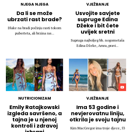
NJEGA NJEGA
VJEŽBANJE
Da li se može
Usvojite savjete
ubrzati rast brade?
supruge Edina
Džeke i bit ćete
Dlake na bradi počinju rasti tokom
uvijek sretni
puberteta, ali brzina ras...
Supruga najboljeg bh. nogometaša
Edina Džeke, Amra, pravi...
NUTRICIONIZAM
VJEŽBANJE
Emily Ratajkowski
Ima 53 godine i
izgleda savršeno, a
nevjerovatnu liniju,
tajna je u njenoj
otkrila je svoju tajnu
kontroli i zdravoj
Kim MacGregor ima troje djece, 53
ishrani