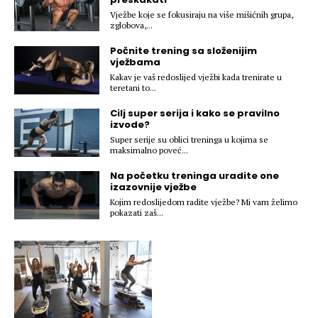
Hedonizam
Njega nje
Vježbe koje se fokusiraju na više mišićnih grupa,
KALORIJE
zglobova,...
Njega njega
Počnite trening sa složenijim
Šminka
vježbama
Tehnologija
Kakav je vaš redoslijed vježbi kada trenirate u
teretani to...
Cilj super serija i kako se pravilno
izvode?
Super serije su oblici treninga u kojima se
maksimalno poveć...
Na početku treninga uradite one
izazovnije vježbe
Kojim redoslijedom radite vježbe? Mi vam želimo
pokazati zaš...