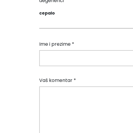
degenerici
cepalo
Ime i prezime *
Vaš komentar *