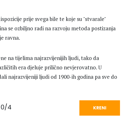
pozicije prije svega bile te koje su "stvarale"
ina se ozbiljno radi na razvoju metoda postizanja
je ravna.
e na tijelima najrazvijenijih ljudi, tako da
zličitih era djeluje prilično nevjerovatno. U
i najrazvijeniji ljudi od 1900-ih godina pa sve do
0/4
KRENI