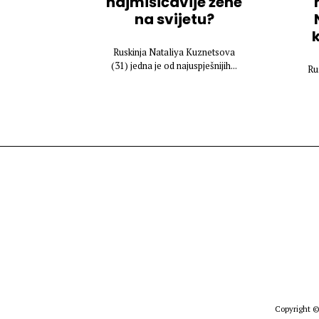
najmišićavije žene
na svijetu?
Ruskinja Nataliya Kuznetsova
(31) jedna je od najuspješnijih...
Ru
Copyright ©