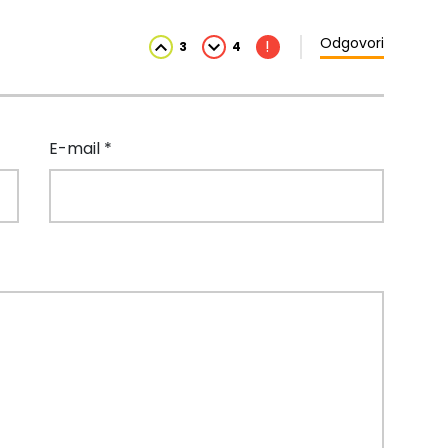
Odgovori
!
3
4
E-mail *