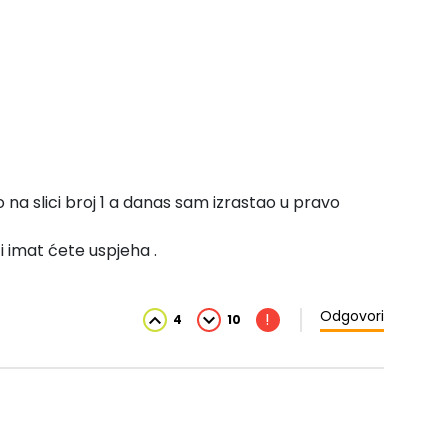
 na slici broj 1 a danas sam izrastao u pravo
i imat ćete uspjeha .
Odgovori
!
4
10