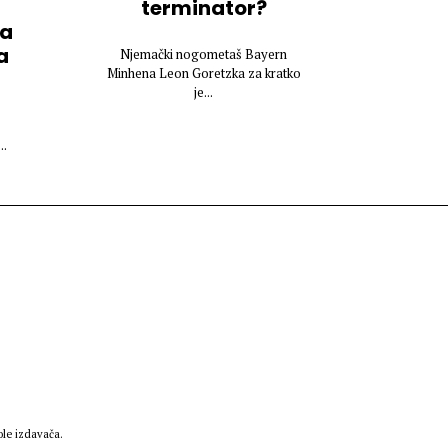
terminator?
ea
a
Njemački nogometaš Bayern
Minhena Leon Goretzka za kratko
je...
..
le izdavača.