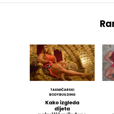
Ran
TAKMIČARSKI
BODYBUILDING
Kako izgleda
dijeta