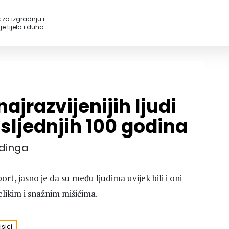
 za izgradnju i
e tijela i duha
najrazvijenijih ljudi
sljednjih 100 godina
ldinga
ort, jasno je da su među ljudima uvijek bili i oni
 velikim i snažnim mišićima.
sici