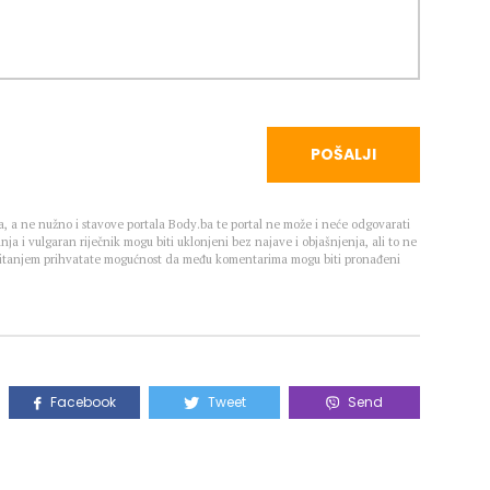
POŠALJI
, a ne nužno i stavove portala Body.ba te portal ne može i neće odgovarati
nja i vulgaran riječnik mogu biti uklonjeni bez najave i objašnjenja, ali to ne
 Čitanjem prihvatate mogućnost da među komentarima mogu biti pronađeni
Facebook
Tweet
Send