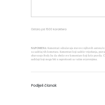
Ostalo još
1500
karaktera
NAPOMENA:
Komentari odražavaju stavove njihovih autora/ica
za sadržaj tih kometara. Komentari koji sadrže vrijeđanja, psova
obavezuje Body.ba da obriše sve komentare koji krše pravila.
sadržaji koji mogu biti u suprotnosti sa vašim uvjerenjima.
Podijeli članak