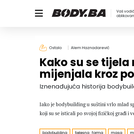
Vaš vodič
oblikovanj
Ostalo
Alem Haznadarević
Kako su se tijela 
mijenjala kroz po
Iznenađujuća historija bodybui
Iako je bodybuilding u suštini vrlo mlad sp
koji su se isticali po svojoj fizičkoj građi i
bodybuilding
tjelesna_forma
masa
mi