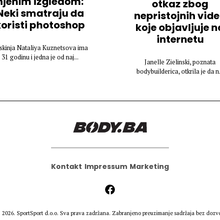
njenim izgledom:
otkaz zbog
Neki smatraju da
nepristojnih vid
koristi photoshop
koje objavljuje n
internetu
skinja Nataliya Kuznetsova ima
31 godinu i jedna je od naj...
Janelle Zielinski, poznata
bodybuilderica, otkrila je da n.
Kontakt
Impressum
Marketing
 2026.
SportSport d.o.o.
Sva prava zadržana. Zabranjeno preuzimanje sadržaja bez dozvo