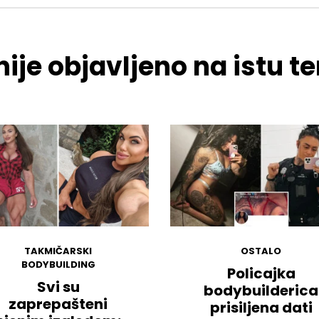
ije objavljeno na istu 
TAKMIČARSKI
OSTALO
BODYBUILDING
Policajka
Svi su
bodybuilderica
zaprepašteni
prisiljena dati