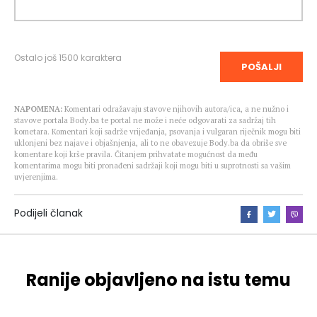
Ostalo još
1500
karaktera
POŠALJI
NAPOMENA:
Komentari odražavaju stavove njihovih autora/ica, a ne nužno i
stavove portala Body.ba te portal ne može i neće odgovarati za sadržaj tih
kometara. Komentari koji sadrže vrijeđanja, psovanja i vulgaran riječnik mogu biti
uklonjeni bez najave i objašnjenja, ali to ne obavezuje Body.ba da obriše sve
komentare koji krše pravila. Čitanjem prihvatate mogućnost da među
komentarima mogu biti pronađeni sadržaji koji mogu biti u suprotnosti sa vašim
uvjerenjima.
Podijeli članak
Ranije objavljeno na istu temu