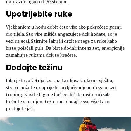
napravite ugao od 90 stepeni.
Upotrijebite ruke
Vježbanjem u hodu dobit ćete više ako pokrećete gornji
dio tijela. Što više mišića angažujete dok hodate, to je
veći utjecaj. Stisnite šaku ili držite utege za ruke kako
biste pojačali puls. Da biste dodali intenzitet, energičnije
zamahujte rukama dok se krećete.
Dodajte težinu
Iako je brza šetnja izvrsna kardiovaskularna vježba,
stvari možete unaprijediti uključivanjem utega u svoj
trening. Nosite lagane bučice ili čak nosite ruksak.
Počnite s manjom težinom i dodajte sve više kako
postajete jači.