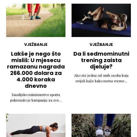
VJEŽBANJE
VJEŽBANJE
Lakše je nego što
Da li sedmominutni
misliš: U mjesecu
trening zaista
ramazanu nagrada
djeluje?
266.000 dolara za
Ako ste jedna od onih osoba koja
4.000 koraka
uvijek kaže kako nema vreme...
dnevno
Saudijsko ministarstvo sporta
pokrenulo je kampanju za sve...