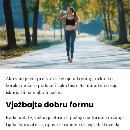
Hedonizam
Njega nje
KALORIJE
Njega njega
Šminka
Tehnologija
Ako vam je cilj pretvoriti šetnju u trening, nekoliko
koraka možete poduzeti kako biste 45-minutnu sesiju
iskoristili na najbolji način:
Vježbajte dobru formu
Kada hodate, važno je obratiti pažnju na formu i držanje
tijela. Ispravite se, opustite ramena i savijte laktove da