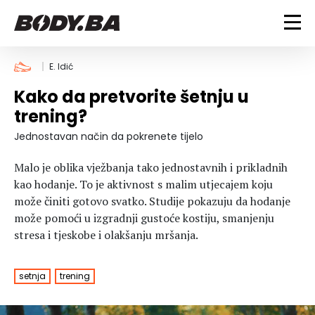
FITNESS
E. Idić
Kako da pretvorite šetnju u
Vježbanje
BODYBUILDING
trening?
Mršanje
Discipline
Trening i vježbe
Jednostavan način da pokrenete tijelo
ISHRANA
Indoor & Outdoor
Takmičarski bodybuilding
Malo je oblika vježbanja tako jednostavnih i prikladnih
Savjeti
Dijete
ZDRAVLJE
kao hodanje. To je aktivnost s malim utjecajem koju
Ostalo
Nutricionizam
može činiti gotovo svatko. Studije pokazuju da hodanje
Recepti
Um i tijelo
može pomoći u izgradnji gustoće kostiju, smanjenju
LIFESTYLE
Suplementi
Povrede i bolesti
stresa i tjeskobe i olakšanju mršanja.
Tablica kalorija
Lifestyle
Bodybuilding
VODA
Trudnice
Fitness
setnja
trening
Ishrana
MAGAZIN
Zdravlje