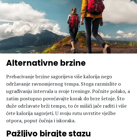
Alternativne brzine
Prebacivanje brzine sagorijeva više kalorija nego
održavanje ravnomjernog tempa. Stoga razmislite o
ugrađivanju intervala u svoje treninge. Počnite polako, a
zatim postupno povećavajte korak do brze šetnje. Što
duže održavate brži tempo, to će mišići jače raditi i više
ćete kalorija sagorjeti. U svoju rutu uvrstite vježbe
otpora, poput čučnja i iskoraka.
Pažljivo birajte stazu