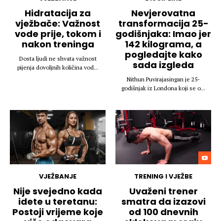
Hidratacija za
Nevjerovatna
vježbače: Važnost
transformacija 25-
vode prije, tokom i
godišnjaka: Imao jer
nakon treninga
142 kilograma, a
pogledajte kako
Dosta ljudi ne shvata važnost
sada izgleda
pijenja dovoljnih količina vod...
Nithun Puvirajasingan je 25-
godišnjak iz Londona koji se o...
VJEŽBANJE
TRENING I VJEŽBE
Nije svejedno kada
Uvaženi trener
idete u teretanu:
smatra da izazovi
Postoji vrijeme koje
od 100 dnevnih