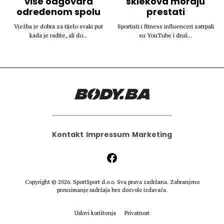
više odgovara
sklekova moraju
određenom spolu
prestati
Vježba je dobra za tijelo svaki put
Sportisti i fitness influenceri zatrpali
kada je radite, ali do...
su YouTube i druš...
Kontakt
Impressum
Marketing
Copyright © 2026.
SportSport d.o.o.
Sva prava zadržana. Zabranjeno
preuzimanje sadržaja bez dozvole izdavača.
Uslovi korištenja
Privatnost