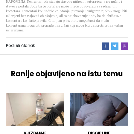
NAPOMENA:
Komentari odražavaju stavove njihovih autora/ica, a ne nužno i
stavove portala Body.ba te portal ne može i neće odgovarati za sadržaj tih
kometara. Komentari koji sadrže vrijeđanja, psovanja i vulgaran riječnik mogu biti
uklonjeni bez najave i objašnjenja, ali to ne obavezuje Body.ba da obriše sve
komentare koji krše pravila. Čitanjem prihvatate mogućnost da među
komentarima mogu biti pronađeni sadržaji koji mogu biti u suprotnosti sa vašim
uvjerenjima.
Podijeli članak
Ranije objavljeno na istu temu
VJEŽBANJE
DISCIPLINE