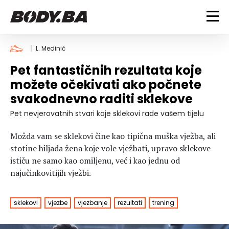
FITNESS
L. Medinić
Pet fantastičnih rezultata koje
Vježbanje
BODYBUILDING
možete očekivati ako počnete
Mršanje
svakodnevno raditi sklekove
Discipline
Trening i vježbe
ISHRANA
Indoor & Outdoor
Takmičarski bodybuilding
Pet nevjerovatnih stvari koje sklekovi rade vašem tijelu
Savjeti
Dijete
ZDRAVLJE
Možda vam se sklekovi čine kao tipična muška vježba, ali
Ostalo
Nutricionizam
stotine hiljada žena koje vole vježbati, upravo sklekove
Recepti
Um i tijelo
ističu ne samo kao omiljenu, već i kao jednu od
LIFESTYLE
Suplementi
Povrede i bolesti
najučinkovitijih vježbi.
Tablica kalorija
Lifestyle
Bodybuilding
VODA
Trudnice
Fitness
sklekovi
vjezbe
vjezbanje
rezultati
trening
Ishrana
MAGAZIN
Zdravlje