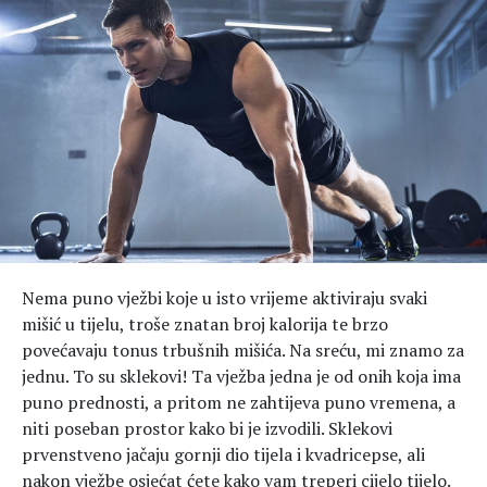
Hedonizam
Njega nje
KALORIJE
Njega njega
Šminka
Tehnologija
Nema puno vježbi koje u isto vrijeme aktiviraju svaki
mišić u tijelu, troše znatan broj kalorija te brzo
povećavaju tonus trbušnih mišića. Na sreću, mi znamo za
jednu. To su sklekovi! Ta vježba jedna je od onih koja ima
puno prednosti, a pritom ne zahtijeva puno vremena, a
niti poseban prostor kako bi je izvodili. Sklekovi
prvenstveno jačaju gornji dio tijela i kvadricepse, ali
nakon vježbe osjećat ćete kako vam treperi cijelo tijelo.