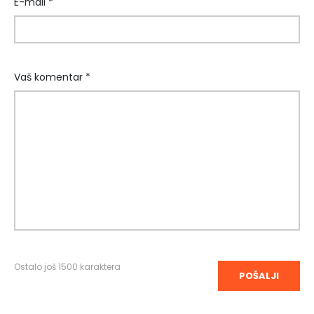
E-mail *
Vaš komentar *
Ostalo još
1500
karaktera
POŠALJI