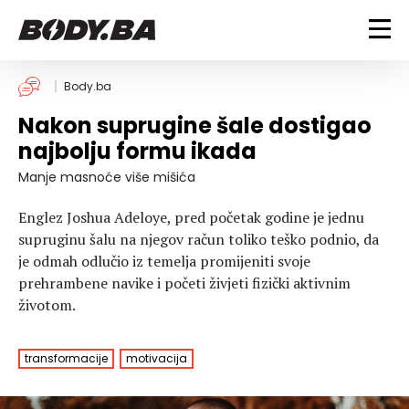
FITNESS
Body.ba
Nakon suprugine šale dostigao
Vježbanje
BODYBUILDING
najbolju formu ikada
Mršanje
Discipline
Trening i vježbe
Manje masnoće više mišića
ISHRANA
Indoor & Outdoor
Takmičarski bodybuilding
Englez Joshua Adeloye, pred početak godine je jednu
Savjeti
Dijete
ZDRAVLJE
supruginu šalu na njegov račun toliko teško podnio, da
Ostalo
Nutricionizam
je odmah odlučio iz temelja promijeniti svoje
Recepti
Um i tijelo
prehrambene navike i početi živjeti fizički aktivnim
LIFESTYLE
Suplementi
Povrede i bolesti
životom.
Tablica kalorija
Lifestyle
Bodybuilding
VODA
Trudnice
Fitness
transformacije
motivacija
Ishrana
MAGAZIN
Zdravlje