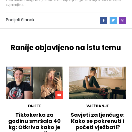
uvjerenjima.
Podijeli članak
Ranije objavljeno na istu temu
DIJETE
VJEŽBANJE
Tiktokerka za
Savjeti za ljenčuge:
godinu smršala 40
Kako se pokrenuti i
kg: Otkriva kako je
početi vježbati?