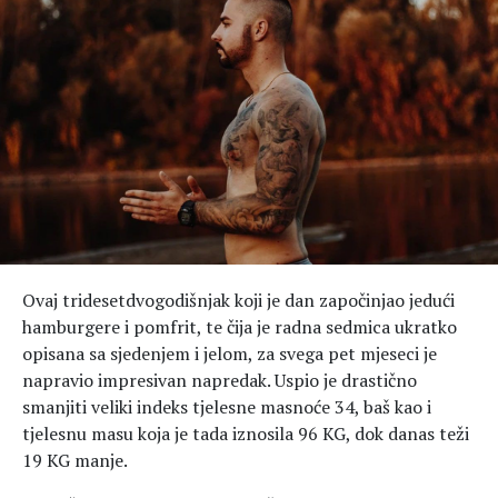
Hedonizam
Njega nje
KALORIJE
Njega njega
Šminka
Tehnologija
Ovaj tridesetdvogodišnjak koji je dan započinjao jedući
hamburgere i pomfrit, te čija je radna sedmica ukratko
opisana sa sjedenjem i jelom, za svega pet mjeseci je
napravio impresivan napredak. Uspio je drastično
smanjiti veliki indeks tjelesne masnoće 34, baš kao i
tjelesnu masu koja je tada iznosila 96 KG, dok danas teži
19 KG manje.