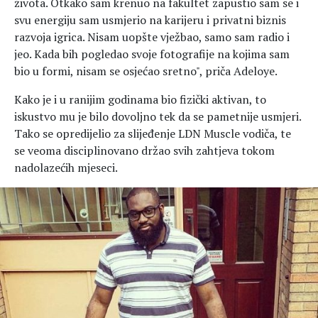
života. Otkako sam krenuo na fakultet zapustio sam se i
svu energiju sam usmjerio na karijeru i privatni biznis
razvoja igrica. Nisam uopšte vježbao, samo sam radio i
jeo. Kada bih pogledao svoje fotografije na kojima sam
bio u formi, nisam se osjećao sretno", priča Adeloye.
Kako je i u ranijim godinama bio fizički aktivan, to
iskustvo mu je bilo dovoljno tek da se pametnije usmjeri.
Tako se opredijelio za slijeđenje LDN Muscle vodiča, te
se veoma disciplinovano držao svih zahtjeva tokom
nadolazećih mjeseci.