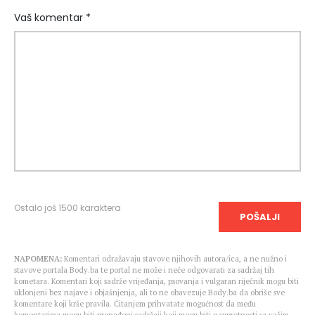
Vaš komentar *
Ostalo još
1500
karaktera
POŠALJI
NAPOMENA:
Komentari odražavaju stavove njihovih autora/ica, a ne nužno i
stavove portala Body.ba te portal ne može i neće odgovarati za sadržaj tih
kometara. Komentari koji sadrže vrijeđanja, psovanja i vulgaran riječnik mogu biti
uklonjeni bez najave i objašnjenja, ali to ne obavezuje Body.ba da obriše sve
komentare koji krše pravila. Čitanjem prihvatate mogućnost da među
komentarima mogu biti pronađeni sadržaji koji mogu biti u suprotnosti sa vašim