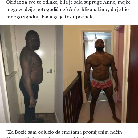
Okidač za sve te odluke, bila je šala supruge Anne, majke
njegove dvije petogodišnje kćerke blizanakinje, da je bio
mnogo zgodniji kada ga je tek upoznala.
"Za Božić sam odlučio da smršam i promijenim način