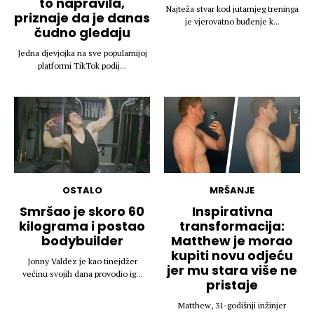
to napravila,
Najteža stvar kod jutarnjeg treninga
priznaje da je danas
je vjerovatno buđenje k...
čudno gledaju
Jedna djevjojka na sve popularnijoj
platformi TikTok podij...
OSTALO
MRŠANJE
Smršao je skoro 60
Inspirativna
kilograma i postao
transformacija:
bodybuilder
Matthew je morao
kupiti novu odjeću
Jonny Valdez je kao tinejdžer
jer mu stara više ne
većinu svojih dana provodio ig...
pristaje
Matthew, 31-godišnji inžinjer