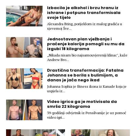
Hedonizam
Njega nje
Izbacila je alkohol i brzu hranu iz
KALORIJE
ishrane i potpuno transformisala
Njega njega
svoje tijelo
Šminka
Alexandra Bring, porijeklom iz malog gradića u
sjevernoj Šve...
Tehnologija
Jednostavan plan vježbanja i
praćenje kalorija pomogli su mu da
izgubi 18 kilograma
„Nikada nisam bio najsamouvjereniji klinac", kaže
Andrew Bro...
Drastična transformacija: Fatalna
Johanna se borila s bulimijom, a
danas je jača nego ikad
Johanna Sophia je fitness ikona iz Kanade koja je
uspjela iz...
Video igrica ga je motivisala da
smrša 22 kilograma
39-godišnji odvjetnik iz Pensilvanije je uz pomoć
video igri...