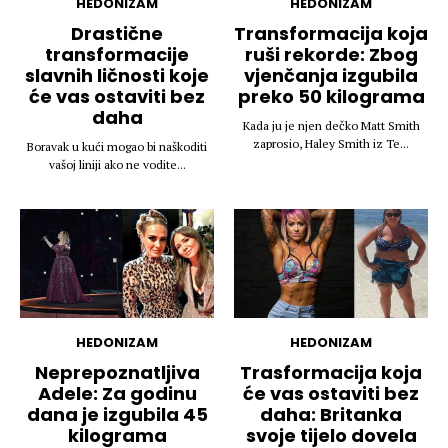
HEDONIZAM
HEDONIZAM
Drastične
Transformacija koja
transformacije
ruši rekorde: Zbog
slavnih ličnosti koje
vjenčanja izgubila
će vas ostaviti bez
preko 50 kilograma
daha
Kada ju je njen dečko Matt Smith
zaprosio, Haley Smith iz Te...
Boravak u kući mogao bi naškoditi
vašoj liniji ako ne vodite...
HEDONIZAM
HEDONIZAM
Neprepoznatljiva
Trasformacija koja
Adele: Za godinu
će vas ostaviti bez
dana je izgubila 45
daha: Britanka
kilograma
svoje tijelo dovela