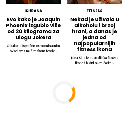
ISHRANA
FITNESS
Evo kako je Joaquin
Nekad je uživala u
Phoenix izgubio više
alkoholu i brzoj
od 20 kilograma za
hrani, a danas je
ulogu Jokera
jedna od
najpopularnijih
Otkako je ispraćen osmominutnim
fitness ikona
ovacijama na filmskom festiv...
Nina Silic je australijska fitness
ikona i bikini takmičarka...