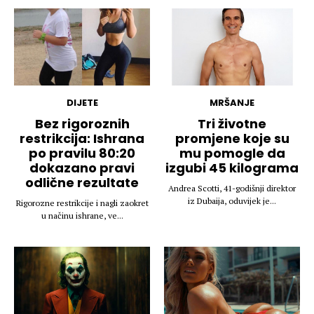
DIJETE
MRŠANJE
Bez rigoroznih
Tri životne
restrikcija: Ishrana
promjene koje su
po pravilu 80:20
mu pomogle da
dokazano pravi
izgubi 45 kilograma
odlične rezultate
Andrea Scotti, 41-godišnji direktor
iz Dubaija, oduvijek je...
Rigorozne restrikcije i nagli zaokret
u načinu ishrane, ve...