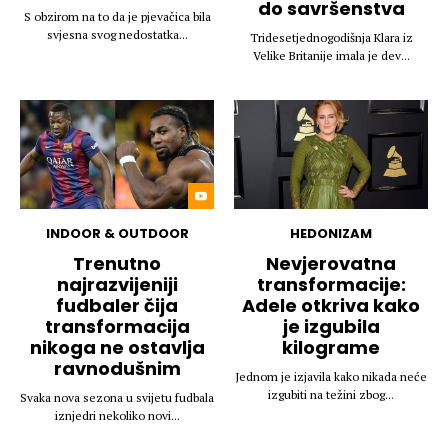
do savršenstva
S obzirom na to da je pjevačica bila
svjesna svog nedostatka...
Tridesetjednogodišnja Klara iz
Velike Britanije imala je dev...
INDOOR & OUTDOOR
HEDONIZAM
Trenutno
Nevjerovatna
najrazvijeniji
transformacije:
fudbaler čija
Adele otkriva kako
transformacija
je izgubila
nikoga ne ostavlja
kilograme
ravnodušnim
Jednom je izjavila kako nikada neće
izgubiti na težini zbog...
Svaka nova sezona u svijetu fudbala
iznjedri nekoliko novi...