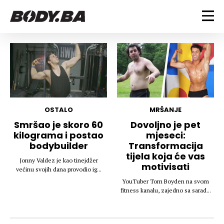
FITNESS
Vježbanje
BODYBUILDING
Mršanje
Discipline
Trening i vježbe
ISHRANA
Indoor & Outdoor
Takmičarski bodybuilding
OSTALO
MRŠANJE
Savjeti
Dijete
Smršao je skoro 60
Dovoljno je pet
ZDRAVLJE
kilograma i postao
mjeseci:
Ostalo
Nutricionizam
bodybuilder
Transformacija
Recepti
Um i tijelo
tijela koja će vas
LIFESTYLE
Jonny Valdez je kao tinejdžer
Suplementi
Povrede i bolesti
motivisati
većinu svojih dana provodio ig...
Tablica kalorija
Lifestyle
Bodybuilding
YouTuber Tom Boyden na svom
VODA
fitness kanalu, zajedno sa sarad...
Trudnice
Fitness
Ishrana
MAGAZIN
Zdravlje