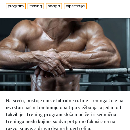
Hedonizam
Njega nje
program
trening
snaga
hipertrofija
KALORIJE
Njega njega
Šminka
Tehnologija
Na sreću, postoje i neke hibridne rutine treninga koje na
izvrstan način kombinuju oba tipa vježbanja, a jedan od
takvih je i trening program složen od četiri sedmična
treninga među kojima su dva potpuno fokusirana na
razvoj snage, a druga dva na hipertrofiju.