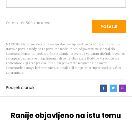
Ostalo još
1500
karaktera
POŠALJI
NAPOMENA:
Komentari odražavaju stavove njihovih autora/ica, a ne nužno i
stavove portala Body.ba te portal ne može i neće odgovarati za sadržaj tih
kometara. Komentari koji sadrže vrijeđanja, psovanja i vulgaran riječnik mogu biti
uklonjeni bez najave i objašnjenja, ali to ne obavezuje Body.ba da obriše sve
komentare koji krše pravila. Čitanjem prihvatate mogućnost da među
komentarima mogu biti pronađeni sadržaji koji mogu biti u suprotnosti sa vašim
uvjerenjima.
Podijeli članak
Ranije objavljeno na istu temu