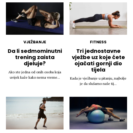
VJEŽBANJE
FITNESS
Da li sedmominutni
Tri jednostavne
trening zaista
vježbe uz koje ćete
djeluje?
ojačati gornji dio
tijela
Ako ste jedna od onih osoba koja
uvijek kaže kako nema vreme...
Kada je vježbanje u pitanju, najbolje
je da slušamo naše tij...