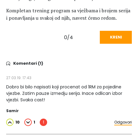
Kompletan trening program sa vježbama i brojem serija
i ponavljanja u svakoj od njih, navest ćemo redom.
0/4
KRENI
Komentari (1)
27.03.19. 17:43
Dobro bi bilo napisati koji procenat od 1RM za pojedine
vjezbe. Zatim pauze izmedju serija. Inace odlican izbor
vjezbi. Svaka cast!
Samir
!
10
1
Odgovori