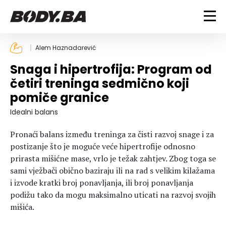
FITNESS
Alem Haznadarević
Snaga i hipertrofija: Program od
Vježbanje
BODYBUILDING
četiri treninga sedmično koji
Mršanje
pomiče granice
Discipline
Trening i vježbe
ISHRANA
Indoor & Outdoor
Takmičarski bodybuilding
Idealni balans
Savjeti
Dijete
ZDRAVLJE
Pronaći balans između treninga za čisti razvoj snage i za
Ostalo
Nutricionizam
postizanje što je moguće veće hipertrofije odnosno
Recepti
Um i tijelo
prirasta mišićne mase, vrlo je težak zahtjev. Zbog toga se
LIFESTYLE
Suplementi
Povrede i bolesti
sami vježbači obično baziraju ili na rad s velikim kilažama
Tablica kalorija
Lifestyle
Bodybuilding
i izvode kratki broj ponavljanja, ili broj ponavljanja
VODA
podižu tako da mogu maksimalno uticati na razvoj svojih
Trudnice
Fitness
mišića.
Ishrana
MAGAZIN
Zdravlje