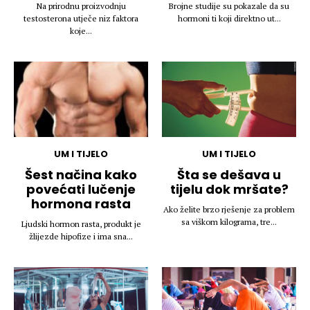
Na prirodnu proizvodnju
Brojne studije su pokazale da su
testosterona utječe niz faktora
hormoni ti koji direktno ut...
koje...
UM I TIJELO
UM I TIJELO
Šest načina kako
Šta se dešava u
povećati lučenje
tijelu dok mršate?
hormona rasta
Ako želite brzo rješenje za problem
sa viškom kilograma, tre...
Ljudski hormon rasta, produkt je
žlijezde hipofize i ima sna...