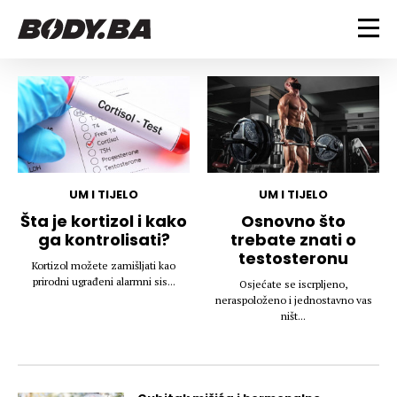
FITNESS
Vježbanje
BODYBUILDING
Mršanje
Discipline
Trening i vježbe
ISHRANA
Indoor & Outdoor
Takmičarski bodybuilding
UM I TIJELO
UM I TIJELO
Savjeti
Dijete
Šta je kortizol i kako
Osnovno što
ZDRAVLJE
ga kontrolisati?
trebate znati o
Ostalo
Nutricionizam
testosteronu
Recepti
Um i tijelo
Kortizol možete zamišljati kao
LIFESTYLE
prirodni ugrađeni alarmni sis...
Osjećate se iscrpljeno,
Suplementi
Povrede i bolesti
neraspoloženo i jednostavno vas
Tablica kalorija
Lifestyle
Bodybuilding
ništ...
VODA
Trudnice
Fitness
Ishrana
MAGAZIN
Zdravlje