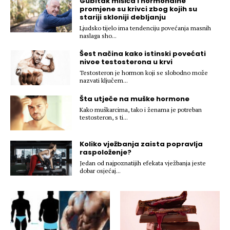
Gubitak mišića i hormonalne
promjene su krivci zbog kojih su
Hedonizam
Njega nje
stariji skloniji debljanju
KALORIJE
Njega njega
Ljudsko tijelo ima tendenciju povećanja masnih
naslaga sho...
Šminka
Tehnologija
Šest načina kako istinski povećati
nivoe testosterona u krvi
Testosteron je hormon koji se slobodno može
nazvati ključem...
Šta utječe na muške hormone
Kako muškarcima, tako i ženama je potreban
testosteron, s ti...
Koliko vježbanja zaista popravlja
raspoloženje?
Jedan od najpoznatijih efekata vježbanja jeste
dobar osjećaj...