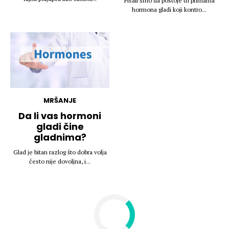
Pisali smo da postoje tri primarna
hormona gladi koji kontro...
MRŠANJE
Da li vas hormoni
gladi čine
gladnima?
Glad je bitan razlog što dobra volja
često nije dovoljna, i...