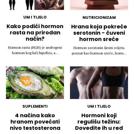
UM I TIJELO
NUTRICIONIZAM
Kako podići hormon
Hrana koja pokreće
rasta na prirodan
serotonin - čuveni
način?
hormon sreće
Hormon rasta (HGH) je androgeni
Hormon serotonin širom svijeta
hormon kog luči hipofiza, a...
poznat kao hormon sreće, horm...
SUPLEMENTI
UM I TIJELO
4 načina kako
Hormoni koji
hranom povećati
regulišu težinu:
nivo testosterona
Dovedite ih u red