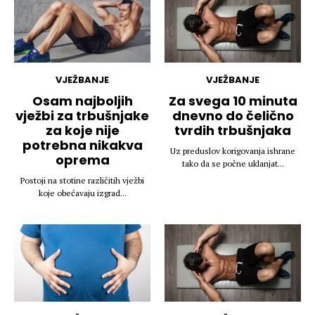
VJEŽBANJE
VJEŽBANJE
Osam najboljih
Za svega 10 minuta
vježbi za trbušnjake
dnevno do čelično
za koje nije
tvrdih trbušnjaka
potrebna nikakva
Uz preduslov korigovanja ishrane
oprema
tako da se počne uklanjat...
Postoji na stotine različitih vježbi
koje obećavaju izgrad...