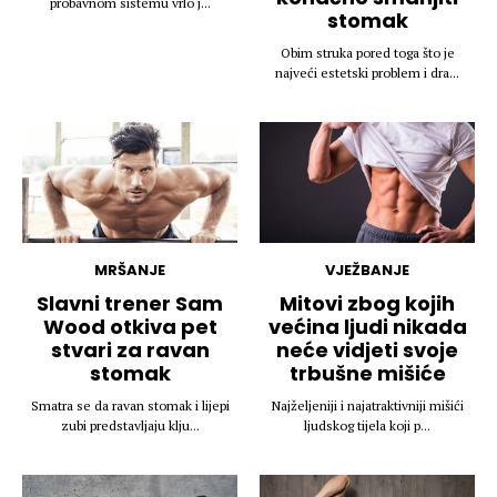
probavnom sistemu vrlo j...
stomak
Obim struka pored toga što je
najveći estetski problem i dra...
MRŠANJE
VJEŽBANJE
Slavni trener Sam
Mitovi zbog kojih
Wood otkiva pet
većina ljudi nikada
stvari za ravan
neće vidjeti svoje
stomak
trbušne mišiće
Smatra se da ravan stomak i lijepi
Najželjeniji i najatraktivniji mišići
zubi predstavljaju klju...
ljudskog tijela koji p...