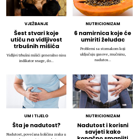
VJEŽBANJE
NUTRICIONIZAM
Šest stvari koje
6 namirnica koje će
utiču na vidljivost
umiriti želudac
trbušnih mišića
Problemi sa stomakom koji
uključuju gasove, mučninu,
Vidljivi trbušni mišići generalno nisu
nadutos...
indikator snage, do...
UM I TIJELO
NUTRICIONIZAM
Šta je nadutost?
Nadutost i korisni
savjeti kako
Nadutost, povećana količina zraka u
konačno smanjiti