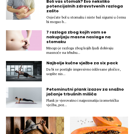
Boli vas stomak? Evo nekoliko
Hedonizam
Njega nje
potencijalnih zdravstvenih razloga
KALORIJE
zašto
Njega njega
Osjećate bol u stomaku i niste baš sigurni u čemu
bi mogao b...
Šminka
Tehnologija
7 razloga zbog kojih vam se
nakupljaju masne naslage na
stomaku
Mnogo je razloga zbog kojih ljudi dobivaju
masnoće na trbuhu...
Najbolje kućne vježbe za six pack
Da bi se postigle impresivno isklesane pločice,
uopšte nis...
Petominutni plank izazov za snažno
jačanje trbušnih mišića
Plank je vjerovatno i najpoznatija izometrička
vježba, poz...