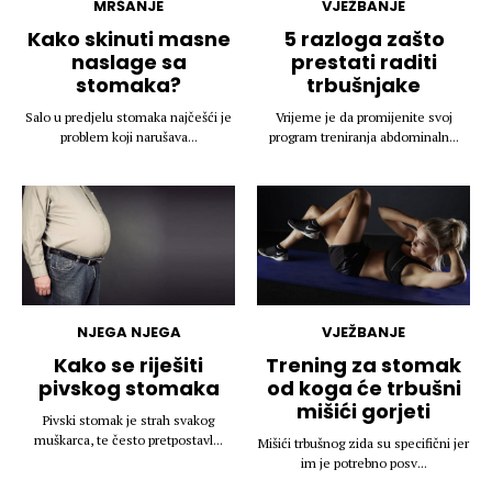
MRŠANJE
VJEŽBANJE
Kako skinuti masne
5 razloga zašto
naslage sa
prestati raditi
stomaka?
trbušnjake
Salo u predjelu stomaka najčešći je
Vrijeme je da promijenite svoj
problem koji narušava...
program treniranja abdominaln...
NJEGA NJEGA
VJEŽBANJE
Kako se riješiti
Trening za stomak
pivskog stomaka
od koga će trbušni
mišići gorjeti
Pivski stomak je strah svakog
muškarca, te često pretpostavl...
Mišići trbušnog zida su specifični jer
im je potrebno posv...