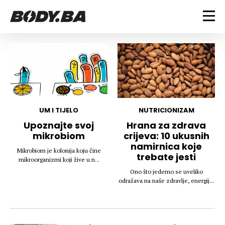
FITNESS
Vježbanje
BODYBUILDING
Mršanje
Discipline
Trening i vježbe
ISHRANA
Indoor & Outdoor
Takmičarski bodybuilding
UM I TIJELO
NUTRICIONIZAM
Savjeti
Dijete
Upoznajte svoj
Hrana za zdrava
ZDRAVLJE
mikrobiom
crijeva: 10 ukusnih
Ostalo
Nutricionizam
namirnica koje
Recepti
Um i tijelo
Mikrobiom je kolonija koju čine
trebate jesti
LIFESTYLE
mikroorganizmi koji žive u n...
Suplementi
Povrede i bolesti
Ono što jedemo se uveliko
Tablica kalorija
Lifestyle
Bodybuilding
odražava na naše zdravlje, energij...
VODA
Trudnice
Fitness
Ishrana
MAGAZIN
Zdravlje