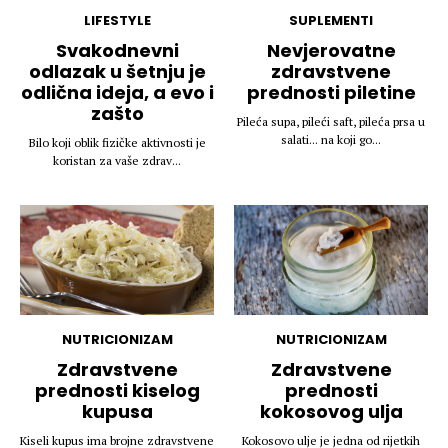
LIFESTYLE
SUPLEMENTI
Svakodnevni
Nevjerovatne
odlazak u šetnju je
zdravstvene
odlična ideja, a evo i
prednosti piletine
zašto
Pileća supa, pileći saft, pileća prsa u
salati... na koji go...
Bilo koji oblik fizičke aktivnosti je
koristan za vaše zdrav...
NUTRICIONIZAM
NUTRICIONIZAM
Zdravstvene
Zdravstvene
prednosti kiselog
prednosti
kupusa
kokosovog ulja
Kiseli kupus ima brojne zdravstvene
Kokosovo ulje je jedna od rijetkih