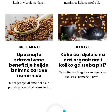
koristi. Vjeruje se da p...
namirnica koja se može kl...
SUPLEMENTI
LIFESTYLE
Upoznajte
Kako čaj djeluje na
zdravstvene
naš organizam i
beneficije heljde,
koliko ga treba piti?
iznimno zdrave
Osim što ima blagotvoran utjecaj na
namirnice
rad srca i pomaže u prev...
U posljednje vrijeme heljda je
postala proizvod o kojem se s...