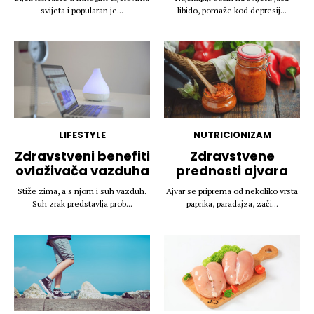
svijeta i popularan je...
libido, pomaže kod depresij...
LIFESTYLE
NUTRICIONIZAM
Zdravstveni benefiti
Zdravstvene
ovlaživača vazduha
prednosti ajvara
Stiže zima, a s njom i suh vazduh.
Ajvar se priprema od nekoliko vrsta
Suh zrak predstavlja prob...
paprika, paradajza, zači...