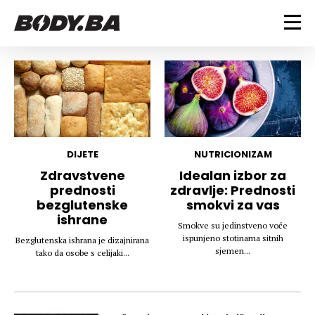
FITNESS
Vježbanje
BODYBUILDING
Mršanje
Discipline
Trening i vježbe
ISHRANA
Indoor & Outdoor
Takmičarski bodybuilding
DIJETE
NUTRICIONIZAM
Savjeti
Dijete
Zdravstvene
Idealan izbor za
ZDRAVLJE
prednosti
zdravlje: Prednosti
Ostalo
Nutricionizam
bezglutenske
smokvi za vas
Recepti
Um i tijelo
ishrane
LIFESTYLE
Smokve su jedinstveno voće
Suplementi
Povrede i bolesti
ispunjeno stotinama sitnih
Bezglutenska ishrana je dizajnirana
Tablica kalorija
Lifestyle
Bodybuilding
sjemen...
tako da osobe s celijaki...
VODA
Trudnice
Fitness
Ishrana
MAGAZIN
Zdravlje