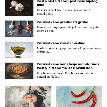
Zašto biste trebali jesti više bijelog
Hedonizam
Njega nje
luka?
KALORIJE
Češnjak ili bijeli luk je zdrav lijek koji može
Njega njega
smanjiti riz...
Šminka
Zdravstvene prednosti graha
Tehnologija
Iako se već dugo govori da je konzumacija graha
dobra za zdr...
Zdravstvene koristi maslina
Masline pripadaju grupi namirnica koje se nazivaju
koštunjav...
Zdravstvene beneficije mandarina i
zašto ih trebamo jesti svaki dan
Bogate su vitaminom C, štite naš imunitet u
sezoni prehlada,...