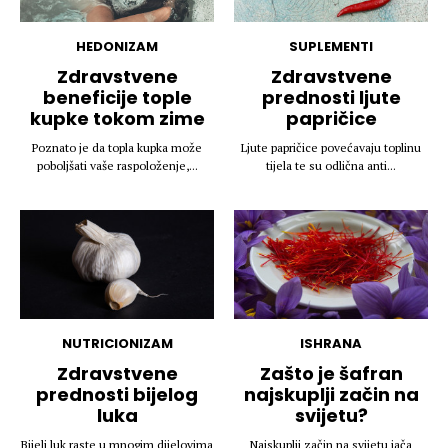
HEDONIZAM
SUPLEMENTI
Zdravstvene
Zdravstvene
beneficije tople
prednosti ljute
kupke tokom zime
papričice
Poznato je da topla kupka može
Ljute papričice povećavaju toplinu
poboljšati vaše raspoloženje,...
tijela te su odlična anti...
NUTRICIONIZAM
ISHRANA
Zdravstvene
Zašto je šafran
prednosti bijelog
najskuplji začin na
luka
svijetu?
Bijeli luk raste u mnogim dijelovima
Najskuplji začin na svijetu jača