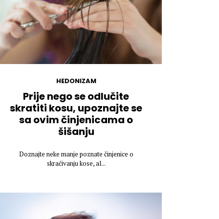
HEDONIZAM
Prije nego se odlučite
skratiti kosu, upoznajte se
sa ovim činjenicama o
šišanju
Doznajte neke manje poznate činjenice o
skraćivanju kose, al...