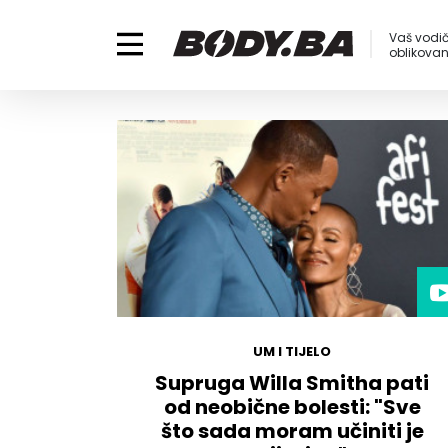
Vaš vodič
oblikovanj
UM I TIJELO
Supruga Willa Smitha pati
od neobične bolesti: "Sve
što sada moram učiniti je