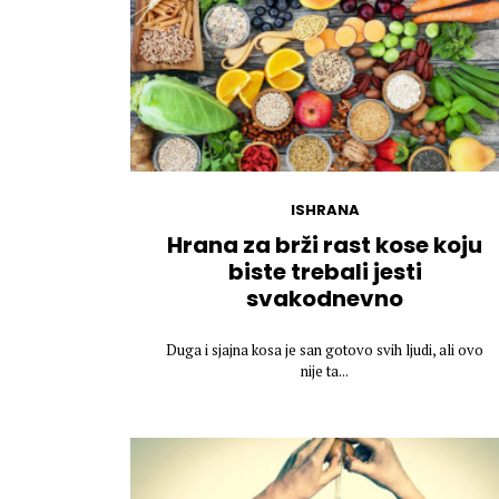
ISHRANA
Hrana za brži rast kose koju
biste trebali jesti
svakodnevno
Duga i sjajna kosa je san gotovo svih ljudi, ali ovo
nije ta...