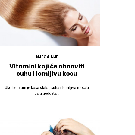
NJEGA NJE
Vitamini koji će obnoviti
suhu i lomljivu kosu
Ukoliko vam je kosa slaba, suha i lomljiva možda
vam nedosta...