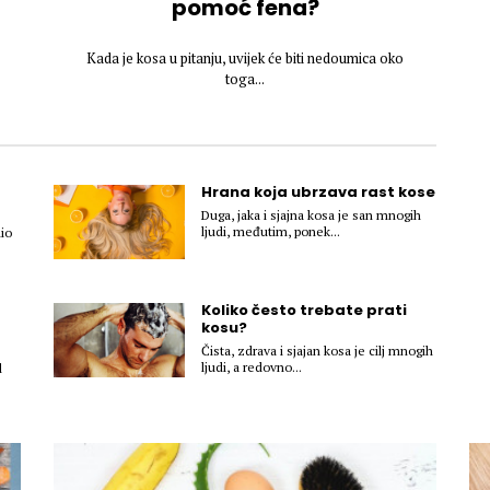
pomoć fena?
Kada je kosa u pitanju, uvijek će biti nedoumica oko
toga...
Hrana koja ubrzava rast kose
Duga, jaka i sjajna kosa je san mnogih
ljudi, međutim, ponek...
dio
Koliko često trebate prati
kosu?
Čista, zdrava i sjajan kosa je cilj mnogih
ljudi, a redovno...
d