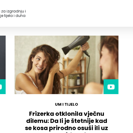
 za izgradnju i
e tijela i duha
UM I TIJELO
Frizerka otklonila vječnu
dilemu: Da li je štetnije kad
se kosa prirodno osuši ili uz