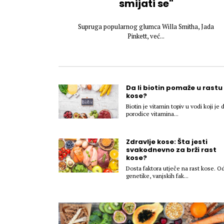
smijati se"
Supruga popularnog glumca Willa Smitha, Jada
Pinkett, već...
Da li biotin pomaže u rastu
kose?
Biotin je vitamin topiv u vodi koji je 
porodice vitamina...
Zdravlje kose: Šta jesti
svakodnevno za brži rast
kose?
Dosta faktora utječe na rast kose. O
genetike, vanjskih fak...