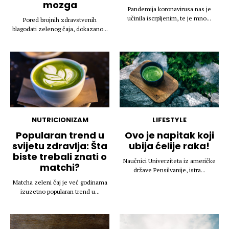
mozga
Pandemija koronavirusa nas je
učinila iscrpljenim, te je mno...
Pored brojnih zdravstvenih
blagodati zelenog čaja, dokazano...
NUTRICIONIZAM
LIFESTYLE
Popularan trend u
Ovo je napitak koji
svijetu zdravlja: Šta
ubija ćelije raka!
biste trebali znati o
Naučnici Univerziteta iz američke
matchi?
države Pensilvanije, istra...
Matcha zeleni čaj je već godinama
izuzetno popularan trend u...