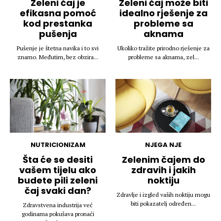
Zeleni čaj je
Zeleni čaj može biti
efikasna pomoć
idealno rješenje za
kod prestanka
probleme sa
pušenja
aknama
Pušenje je štetna navika i to svi
Ukoliko tražite prirodno rješenje za
znamo. Međutim, bez obzira...
probleme sa aknama, zel...
NUTRICIONIZAM
NJEGA NJE
Šta će se desiti
Zelenim čajem do
vašem tijelu ako
zdravih i jakih
budete pili zeleni
noktiju
čaj svaki dan?
Zdravlje i izgled vaših noktiju mogu
biti pokazatelj određen...
Zdravstvena industrija već
godinama pokušava pronaći