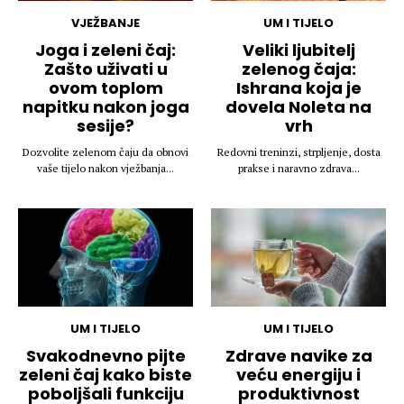
VJEŽBANJE
UM I TIJELO
Joga i zeleni čaj:
Veliki ljubitelj
Zašto uživati u
zelenog čaja:
ovom toplom
Ishrana koja je
napitku nakon joga
dovela Noleta na
sesije?
vrh
Dozvolite zelenom čaju da obnovi
Redovni treninzi, strpljenje, dosta
vaše tijelo nakon vježbanja...
prakse i naravno zdrava...
UM I TIJELO
UM I TIJELO
Svakodnevno pijte
Zdrave navike za
zeleni čaj kako biste
veću energiju i
poboljšali funkciju
produktivnost