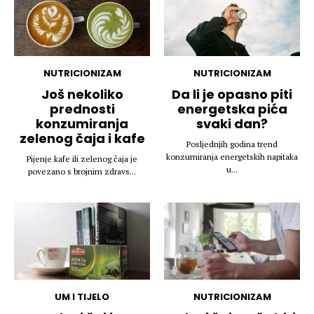
NUTRICIONIZAM
NUTRICIONIZAM
Još nekoliko
Da li je opasno piti
prednosti
energetska pića
konzumiranja
svaki dan?
zelenog čaja i kafe
Posljednjih godina trend
konzumiranja energetskih napitaka
Pijenje kafe ili zelenog čaja je
u...
povezano s brojnim zdravs...
UM I TIJELO
NUTRICIONIZAM