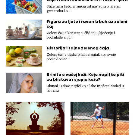
Hedonizam
Njega nje
Stiže nam ljeto, a mnogi od nas su promijenili
KALORIJE
garderobu i n...
Njega njega
Figura za ljeto i ravan trbuh uz zeleni
Šminka
čaj
Tehnologija
Zeleni čaj je koristan u čišćenju, liječenju i
podmlađivanju...
Historija i tajne zelenog čaja
Zeleni čaj je tradicionalni napitak koji svoje
porijeklo vod...
Brinite o vašoj koži: Koje napitke piti
za blistavu i sjajnu kožu?
Ukusni i zdravi napici koje lako možete dodati u
ishranu