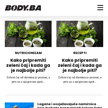
FITNESS
Vježbanje
BODYBUILDING
Mršanje
Discipline
Trening i vježbe
ISHRANA
Indoor & Outdoor
Takmičarski bodybuilding
NUTRICIONIZAM
RECEPTI
Savjeti
Dijete
Kako pripremiti
Kako pripremiti
ZDRAVLJE
zeleni čaj i kada ga
zeleni čaj i kada ga
Ostalo
Nutricionizam
je najbolje piti?
je najbolje piti?
Recepti
Um i tijelo
LIFESTYLE
Zeleni čaj od davnina je poznat, a
Zeleni čaj od davnina je poznat, a
Suplementi
Povrede i bolesti
prvi su s njegovom upot...
prvi su s njegovom upot...
Tablica kalorija
Lifestyle
Bodybuilding
VODA
Trudnice
Fitness
Ishrana
MAGAZIN
Lagane i osvježavajuće namirnice
Zdravlje
koje trebate konzumirati tokom ljeta