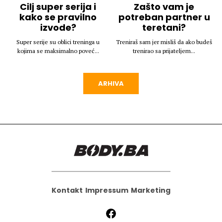
Cilj super serija i
Zašto vam je
kako se pravilno
potreban partner u
izvode?
teretani?
Super serije su oblici treninga u
Treniraš sam jer misliš da ako budeš
kojima se maksimalno poveć...
trenirao sa prijateljem...
ARHIVA
Kontakt
Impressum
Marketing