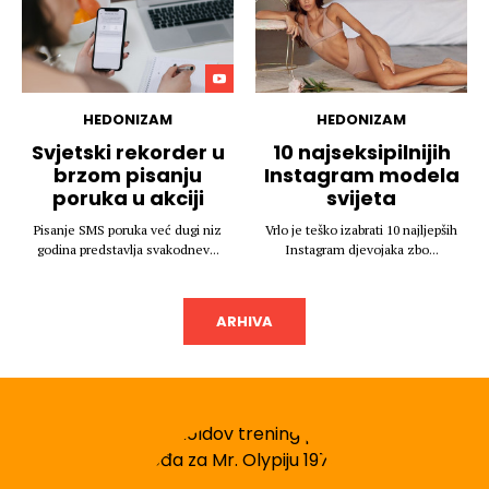
HEDONIZAM
HEDONIZAM
Svjetski rekorder u
10 najseksipilnijih
brzom pisanju
Instagram modela
poruka u akciji
svijeta
Pisanje SMS poruka već dugi niz
Vrlo je teško izabrati 10 najljepših
godina predstavlja svakodnev...
Instagram djevojaka zbo...
ARHIVA