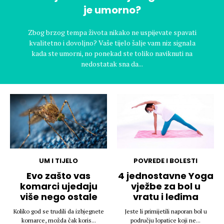
je umorno?
Zbog brzog tempa života nikako ne uspijevate spavati
kvalitetno i dovoljno? Vaše tijelo šalje vam niz signala
kada ste umorni, no ponekad ste toliko naviknuti na
nedostatak sna da...
UM I TIJELO
POVREDE I BOLESTI
Evo zašto vas
4 jednostavne Yoga
komarci ujedaju
vježbe za bol u
više nego ostale
vratu i leđima
Koliko god se trudili da izbjegnete
Jeste li primijetili naporan bol u
komarce, možda čak koris...
području lopatice koji ne...