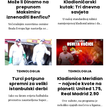
Može li Dinamo na
Kladioničarski
prepunom
kutak: Tri dnevna
Maksimiru
savjeta
iznenaditi Benficu?
U našoj standardnoj rubrici
namijenjenoj kladioničarima i da...
Večerašnjim susretima osmine
finala Evropa lige nastavlja se...
TEHNOLOGIJA
TEHNOLOGIJA
Turci potpuno
Kladionica Meridian
spremni za veliki
– najveće kvote na
istanbulski derbi
planeti: United 1.75,
Real Madrid 2.90
Iako su širom svijeta fudbalska
prvenstva zaustavljena Super...
Ove subote, na programu je
nekoliko sjajnih mečeva u ligama...