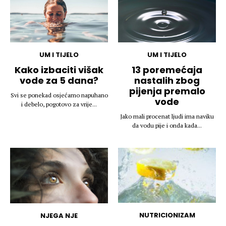
UM I TIJELO
UM I TIJELO
Kako izbaciti višak
13 poremećaja
vode za 5 dana?
nastalih zbog
pijenja premalo
Svi se ponekad osjećamo napuhano
vode
i debelo, pogotovo za vrije...
Jako mali procenat ljudi ima naviku
da vodu pije i onda kada...
NUTRICIONIZAM
NJEGA NJE