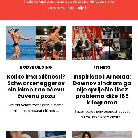
ljudsko tijelo, na njima su detaljno bilježene sve
promjene kojih nije b...
BODYBUILDING
FITNESS
Koliko ima sličnosti?
Inspirisao i Arnolda:
Schwarzeneggerov
Downov sindrom ga
sin iskopirao očevu
nije spriječio i bez
čuvenu pozu
problema diže 185
kilograma
Arnold Schwarzenegger je svima
vrlo dobro poznata ličnost...
Snaga volje i posvećenost, recept
su za uspjeh bez obzira...